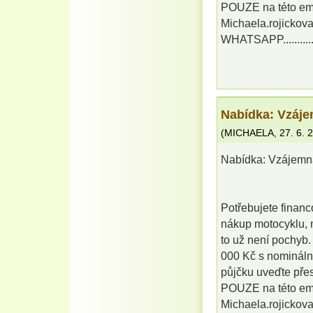
POUZE na této em
Michaela.rojicko
WHATSAPP.........
Nabídka: Vzáje
(
MICHAELA
,
27. 6. 
Nabídka: Vzájemn
Potřebujete financ
nákup motocyklu, n
to už není pochyb
000 Kč s nomináln
půjčku uveďte přes
POUZE na této em
Michaela.rojicko