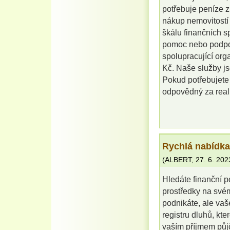
potřebuje peníze z
nákup nemovitostí 
škálu finančních sp
pomoc nebo podpor
spolupracující or
Kč. Naše služby js
Pokud potřebujete 
odpovědný za reali
Rychlá nabídka
(
ALBERT
,
27. 6. 202
Hledáte finanční 
prostředky na své
podnikáte, ale vaš
registru dluhů, kt
vaším příjmem půjč