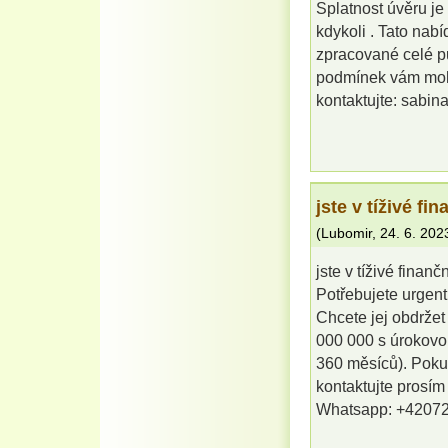
Splatnost úvěru j
kdykoli . Tato nab
zpracované celé půj
podmínek vám mohu
kontaktujte: sab
jste v tíživé fi
(
Lubomir
,
24. 6. 202
jste v tíživé finanč
Potřebujete urgent
Chcete jej obdrže
000 000 s úrokovou
360 měsíců). Poku
kontaktujte prosí
Whatsapp: +4207