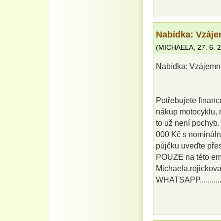
Nabídka: Vzáje
(
MICHAELA
,
27. 6. 
Nabídka: Vzájemn
Potřebujete financ
nákup motocyklu, n
to už není pochyb
000 Kč s nomináln
půjčku uveďte přes
POUZE na této em
Michaela.rojicko
WHATSAPP.........