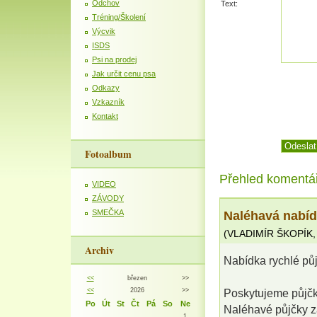
Odchov
Text:
Tréning/Školení
Výcvik
ISDS
Psi na prodej
Jak určit cenu psa
Odkazy
Vzkazník
Kontakt
Fotoalbum
Přehled komentá
VIDEO
ZÁVODY
Naléhavá nabíd
SMEČKA
(
VLADIMÍR ŠKOPÍK
Archiv
Nabídka rychlé 
<<
březen
>>
<<
2026
>>
Poskytujeme půjčky
Po
Út
St
Čt
Pá
So
Ne
Naléhavé půjčky z
1