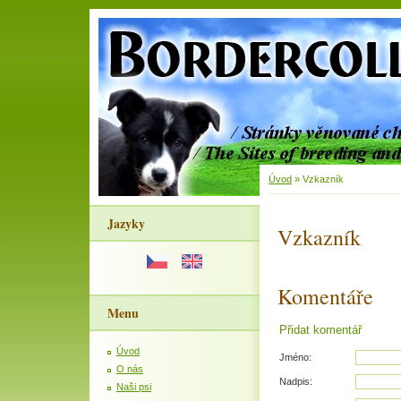
Úvod
»
Vzkazník
Jazyky
Vzkazník
Komentáře
Menu
Přidat komentář
Úvod
Jméno:
O nás
Nadpis:
Naši psi