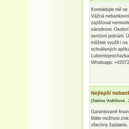
Kontaktujte mě se 
Vážná nebankovní 
zajišťovat nemovit
národnost. Osobní
seriózní jednání. 
můžete využít i na
schválených aplika
Lubomirprochazk
Whatsapp: +4207
Nejlepší neban
(
Sabina Vodičkova
,
Garantované finan
Máte možnost získ
všechny žadatele,