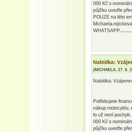
000 Kč s nomináln
půjčku uveďte přes
POUZE na této em
Michaela.rojicko
WHATSAPP.........
Nabídka: Vzáje
(
MICHAELA
,
27. 6. 
Nabídka: Vzájemn
Potřebujete financ
nákup motocyklu, n
to už není pochyb
000 Kč s nomináln
půjčku uveďte přes