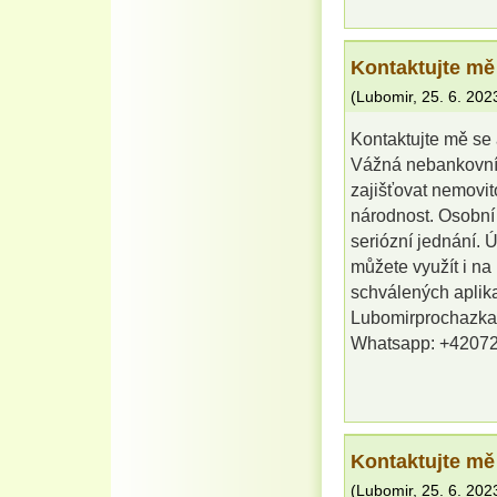
Kontaktujte mě
(
Lubomir
,
25. 6. 202
Kontaktujte mě se 
Vážná nebankovní 
zajišťovat nemovit
národnost. Osobní
seriózní jednání. 
můžete využít i na
schválených aplika
Lubomirprochazk
Whatsapp: +4207
Kontaktujte mě
(
Lubomir
,
25. 6. 202