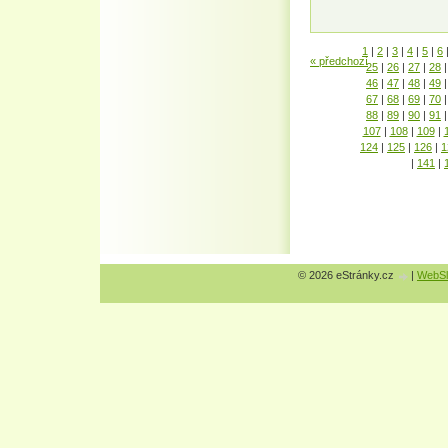
1
|
2
|
3
|
4
|
5
|
6
« předchozí
25
|
26
|
27
|
28
|
46
|
47
|
48
|
49
|
67
|
68
|
69
|
70
|
88
|
89
|
90
|
91
|
107
|
108
|
109
|
124
|
125
|
126
|
1
|
141
|
© 2026 eStránky.cz
|
WebSl