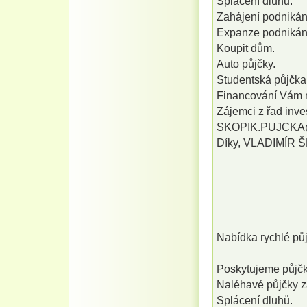
Splácení dluhů.
Zahájení podnikán
Expanze podnikán
Koupit dům.
Auto půjčky.
Studentská půjčka 
Financování Vám 
Zájemci z řad inves
SKOPIK.PUJCKA
Díky, VLADIMÍR 
Nabídka rychlé 
Poskytujeme půjčky
Naléhavé půjčky z
Splácení dluhů.