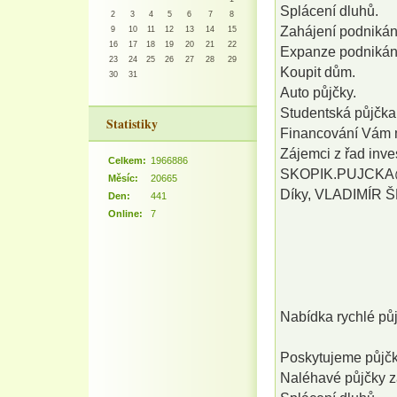
Splácení dluhů.
2
3
4
5
6
7
8
Zahájení podnikán
9
10
11
12
13
14
15
16
17
18
19
20
21
22
Expanze podnikán
23
24
25
26
27
28
29
Koupit dům.
30
31
Auto půjčky.
Studentská půjčka 
Statistiky
Financování Vám 
Zájemci z řad inves
Celkem:
1966886
SKOPIK.PUJCKA
Měsíc:
20665
Díky, VLADIMÍR 
Den:
441
Online:
7
Nabídka rychlé 
Poskytujeme půjčky
Naléhavé půjčky z