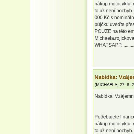
nákup motocyklu, n
to už není pochyb
000 Kč s nomináln
půjčku uveďte přes
POUZE na této em
Michaela.rojicko
WHATSAPP.........
Nabídka: Vzáje
(
MICHAELA
,
27. 6. 
Nabídka: Vzájemn
Potřebujete financ
nákup motocyklu, n
to už není pochyb