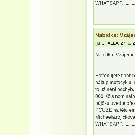
WHATSAPP.........
Nabídka: Vzáje
(
MICHAELA
,
27. 6. 
Nabídka: Vzájemn
Potřebujete financ
nákup motocyklu, n
to už není pochyb
000 Kč s nomináln
půjčku uveďte přes
POUZE na této em
Michaela.rojicko
WHATSAPP.........