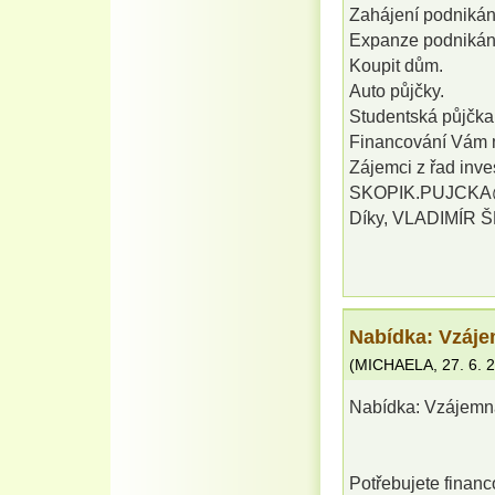
Zahájení podnikán
Expanze podnikán
Koupit dům.
Auto půjčky.
Studentská půjčka 
Financování Vám 
Zájemci z řad inves
SKOPIK.PUJCKA
Díky, VLADIMÍR 
Nabídka: Vzáje
(
MICHAELA
,
27. 6. 
Nabídka: Vzájemn
Potřebujete financ