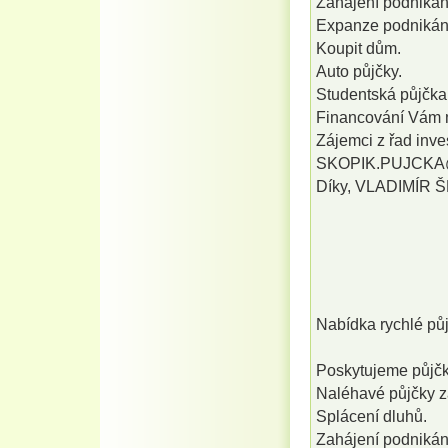
Zahájení podnikán
Expanze podnikán
Koupit dům.
Auto půjčky.
Studentská půjčka 
Financování Vám 
Zájemci z řad inves
SKOPIK.PUJCKA
Díky, VLADIMÍR 
Nabídka rychlé 
Poskytujeme půjčky
Naléhavé půjčky z
Splácení dluhů.
Zahájení podnikán