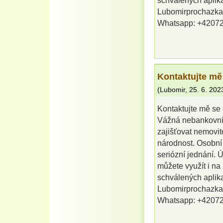
schválených aplika
Lubomirprochazk
Whatsapp: +4207
Kontaktujte mě
(
Lubomir
,
25. 6. 202
Kontaktujte mě se 
Vážná nebankovní 
zajišťovat nemovit
národnost. Osobní
seriózní jednání. 
můžete využít i na
schválených aplika
Lubomirprochazk
Whatsapp: +4207