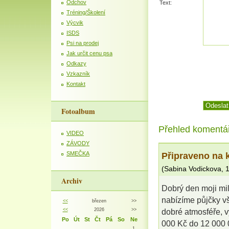
Odchov
Text:
Tréning/Školení
Výcvik
ISDS
Psi na prodej
Jak určit cenu psa
Odkazy
Vzkazník
Kontakt
Fotoalbum
Přehled komentá
VIDEO
ZÁVODY
Připraveno na 
SMEČKA
(
Sabina Vodickova
,
1
Archiv
Dobrý den moji mil
nabízíme půjčky vš
<<
březen
>>
<<
2026
>>
dobré atmosféře, vy
Po
Út
St
Čt
Pá
So
Ne
000 Kč do 12 000 0
1