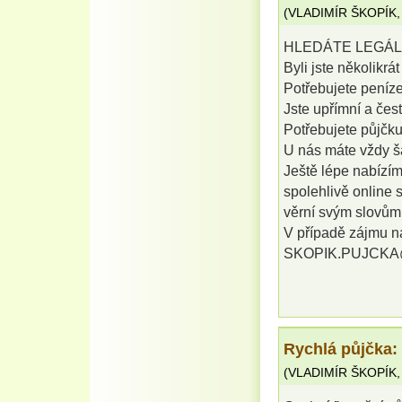
(
VLADIMÍR ŠKOPÍK
HLEDÁTE LEGÁL
Byli jste několikr
Potřebujete peníz
Jste upřímní a čes
Potřebujete půjčku
U nás máte vždy š
Ještě lépe nabízím
spolehlivě online 
věrní svým slovům
V případě zájmu ná
SKOPIK.PUJCKA
Rychlá půjčka:
(
VLADIMÍR ŠKOPÍK