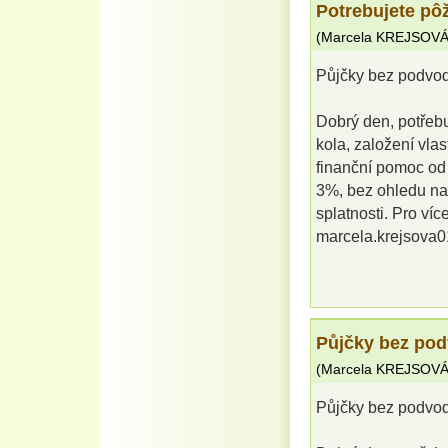
Potrebujete pô
(
Marcela KREJSOV
Půjčky bez podvo
Dobrý den, potřebu
kola, založení vla
finanční pomoc od
3%, bez ohledu na
splatnosti. Pro víc
marcela.krejsova
Půjčky bez po
(
Marcela KREJSOV
Půjčky bez podvo