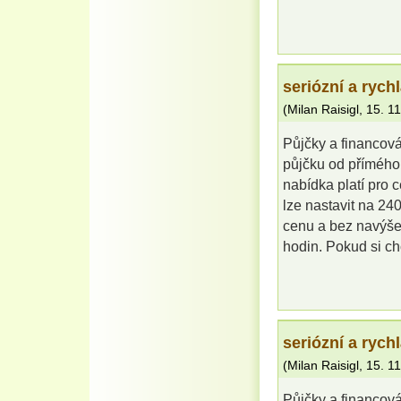
seriózní a rych
(
Milan Raisigl
,
15. 1
Půjčky a financov
půjčku od přímého 
nabídka platí pro 
lze nastavit na 24
cenu a bez navýšen
hodin. Pokud si ch
seriózní a rych
(
Milan Raisigl
,
15. 1
Půjčky a financov