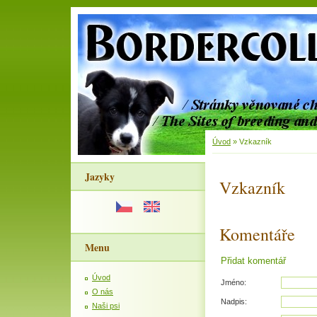
Úvod
»
Vzkazník
Jazyky
Vzkazník
Komentáře
Menu
Přidat komentář
Úvod
Jméno:
O nás
Nadpis:
Naši psi