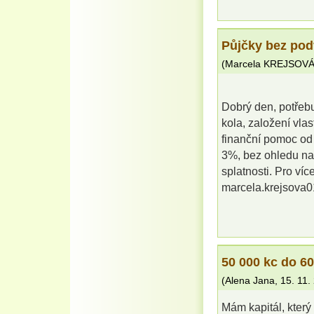
Půjčky bez po
(
Marcela KREJSOV
Dobrý den, potřebu
kola, založení vla
finanční pomoc od
3%, bez ohledu na
splatnosti. Pro víc
marcela.krejsova
50 000 kc do 60
(
Alena Jana
,
15. 11.
Mám kapitál, kter