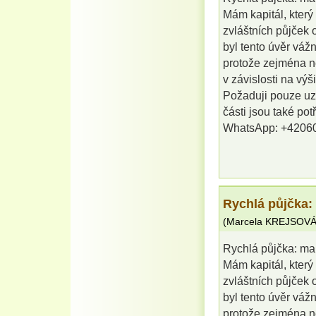
Mám kapitál, kter
zvláštních půjček
byl tento úvěr váž
protože zejména n
v závislosti na výš
Požaduji pouze uz
části jsou také p
WhatsApp: +4206
Rychlá půjčka:
(
Marcela KREJSOV
Rychlá půjčka: ma
Mám kapitál, kter
zvláštních půjček
byl tento úvěr váž
protože zejména n