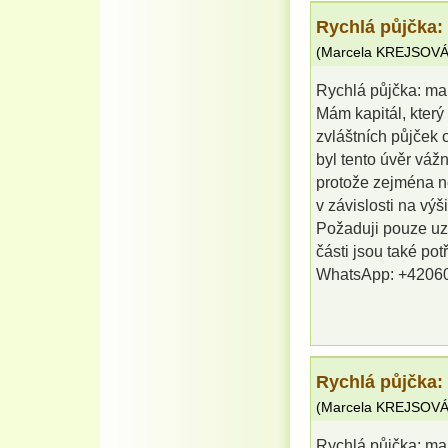
Rychlá půjčka:
(
Marcela KREJSOV
Rychlá půjčka: ma
Mám kapitál, kter
zvláštních půjček
byl tento úvěr váž
protože zejména n
v závislosti na výš
Požaduji pouze uz
části jsou také p
WhatsApp: +4206
Rychlá půjčka:
(
Marcela KREJSOV
Rychlá půjčka: ma