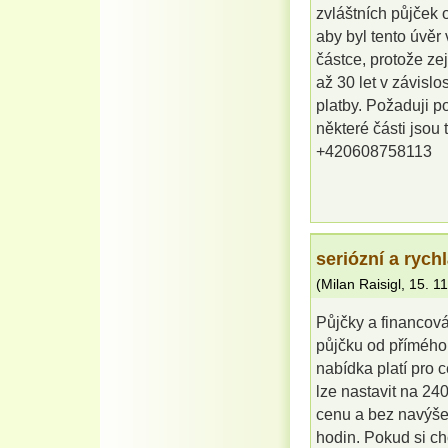
zvláštních půjček
aby byl tento úvěr
částce, protože z
až 30 let v závislo
platby. Požaduji p
některé části jso
+420608758113
seriózní a rych
(
Milan Raisigl
,
15. 1
Půjčky a financov
půjčku od přímého 
nabídka platí pro 
lze nastavit na 24
cenu a bez navýšen
hodin. Pokud si ch