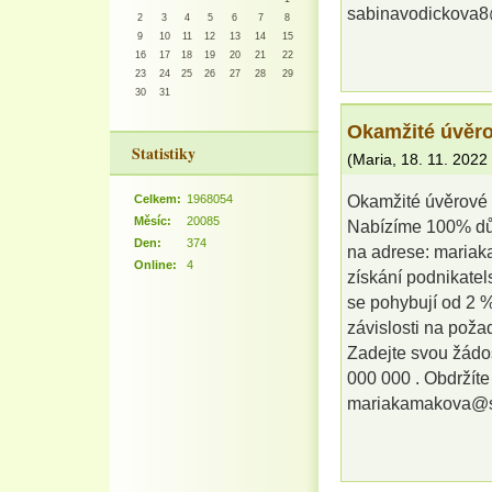
sabinavodickova
2
3
4
5
6
7
8
9
10
11
12
13
14
15
16
17
18
19
20
21
22
23
24
25
26
27
28
29
30
31
Okamžité úvěro
Statistiky
(
Maria
,
18. 11. 2022
Celkem:
1968054
Okamžité úvěrové 
Měsíc:
20085
Nabízíme 100% dův
Den:
374
na adrese: maria
Online:
4
získání podnikatel
se pohybují od 2 
závislosti na pož
Zadejte svou žádo
000 000 . Obdržíte
mariakamakova@