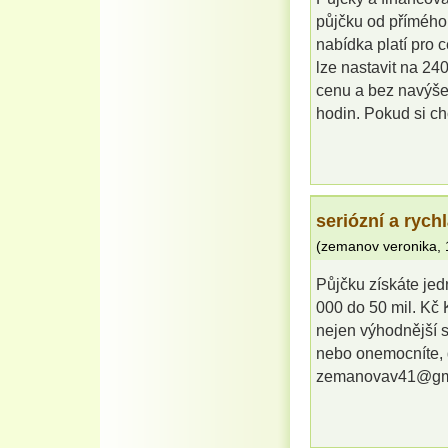
půjčku od přímého 
nabídka platí pro 
lze nastavit na 24
cenu a bez navýšen
hodin. Pokud si ch
seriózní a rych
(
zemanov veronika
,
Půjčku získáte je
000 do 50 mil. Kč 
nejen výhodnější s
nebo onemocníte, 
zemanovav41@gm