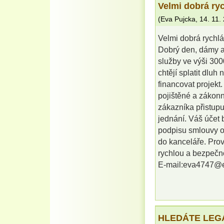
Velmi dobrá ry
(
Eva Pujcka
,
14. 11.
Velmi dobrá rychl
Dobrý den, dámy a
služby ve výši 300
chtějí splatit dluh
financovat projekt
pojištěné a zákonn
zákazníka přistupu
jednání. Váš účet
podpisu smlouvy o 
do kanceláře. Pro
rychlou a bezpečn
E-mail:eva4747@e
HLEDÁTE LEG