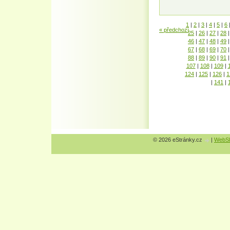
1
|
2
|
3
|
4
|
5
|
6
« předchozí
25
|
26
|
27
|
28
|
46
|
47
|
48
|
49
|
67
|
68
|
69
|
70
|
88
|
89
|
90
|
91
|
107
|
108
|
109
|
124
|
125
|
126
|
1
|
141
|
© 2026 eStránky.cz
|
WebSl