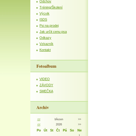
Odchov
Tréning/Školení
Výcvik
ISDS
Psi na prodej
Jak určit cenu psa
Odkazy
Vzkazník
Kontakt
Fotoalbum
VIDEO
ZÁVODY
SMEČKA
Archiv
<<
březen
>>
<<
2026
>>
Po
Út
St
Čt
Pá
So
Ne
1