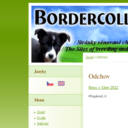
Úvod
»
Odchov
Jazyky
Odchov
Bess x Glen 2012
Příspěvků:
0
Menu
Úvod
O nás
Naši psi