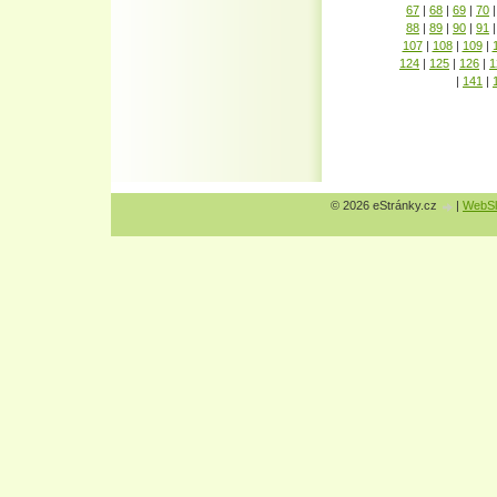
67
|
68
|
69
|
70
|
88
|
89
|
90
|
91
|
107
|
108
|
109
|
124
|
125
|
126
|
1
|
141
|
© 2026 eStránky.cz
|
WebSl