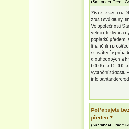
(
Santander Credit G
Získejte svou nalé
zrušit své dluhy, f
Ve společnosti Sa
velmi efektivní a 
poplatků předem. s
finančním prostřed
schválení v případ
dlouhodobých a kr
000 Kč a 10 000 až
vyplnění žádosti. P
info.santandercre
Potřebujete be
předem?
(
Santander Credit G