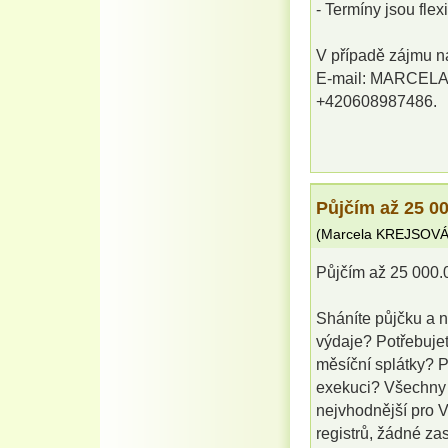
- Termíny jsou flex
V případě zájmu ná
E-mail: MARCEL
+420608987486.
Půjčím až 25 0
(
Marcela KREJSOV
Půjčím až 25 000.
Sháníte půjčku a 
výdaje? Potřebujet
měsíční splátky? Po
exekuci? Všechny s
nejvhodnější pro V
registrů, žádné za