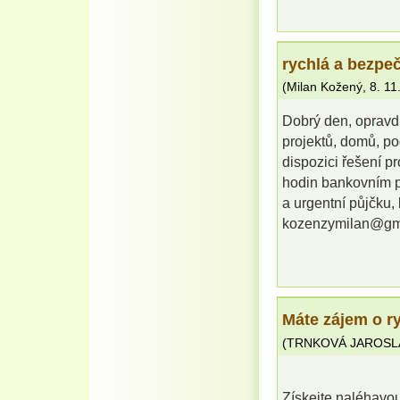
rychlá a bezpe
(
Milan Kožený
,
8. 11
Dobrý den, opravd
projektů, domů, po
dispozici řešení p
hodin bankovním p
a urgentní půjčku,
kozenzymilan@gm
Máte zájem o r
(
TRNKOVÁ JAROSL
Získejte naléhavou