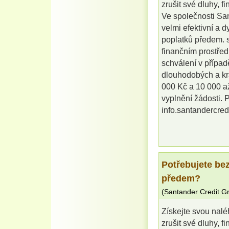
zrušit své dluhy, f
Ve společnosti Sa
velmi efektivní a 
poplatků předem. s
finančním prostřed
schválení v případ
dlouhodobých a kr
000 Kč a 10 000 až
vyplnění žádosti. P
info.santandercre
Potřebujete be
předem?
(
Santander Credit G
Získejte svou nalé
zrušit své dluhy, f