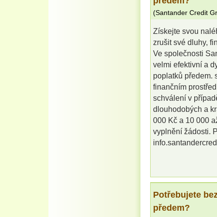
předem?
(
Santander Credit G
Získejte svou nalé
zrušit své dluhy, f
Ve společnosti Sa
velmi efektivní a 
poplatků předem. s
finančním prostřed
schválení v případ
dlouhodobých a kr
000 Kč a 10 000 až
vyplnění žádosti. P
info.santandercre
Potřebujete be
předem?