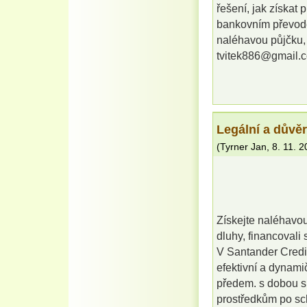
řešení, jak získat
bankovním převode
naléhavou půjčku, 
tvitek886@gmail.
Legální a důvě
(
Tyrner Jan
,
8. 11. 
Získejte naléhavou
dluhy, financovali
V Santander Credi
efektivní a dynami
předem. s dobou sp
prostředkům po sch