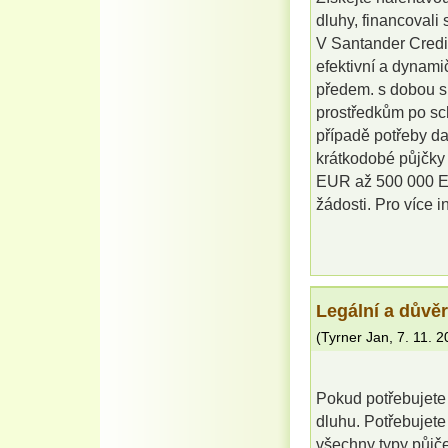
dluhy, financovali
V Santander Credi
efektivní a dynami
předem. s dobou sp
prostředkům po sch
případě potřeby da
krátkodobé půjčky
EUR až 500 000 EUR
žádosti. Pro více i
Legální a důvě
(
Tyrner Jan
,
7. 11. 
Pokud potřebujete 
dluhu. Potřebujete
všechny typy půjč