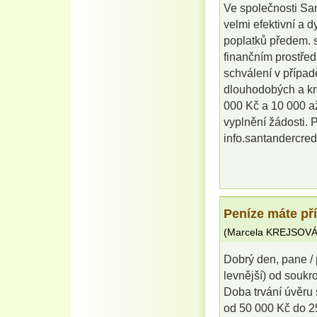
Ve společnosti Sa
velmi efektivní a 
poplatků předem. s
finančním prostřed
schválení v případ
dlouhodobých a kr
000 Kč a 10 000 až
vyplnění žádosti. P
info.santandercre
Peníze máte př
(
Marcela KREJSOV
Dobrý den, pane / 
levnější) od souk
Doba trvání úvěru 
od 50 000 Kč do 2