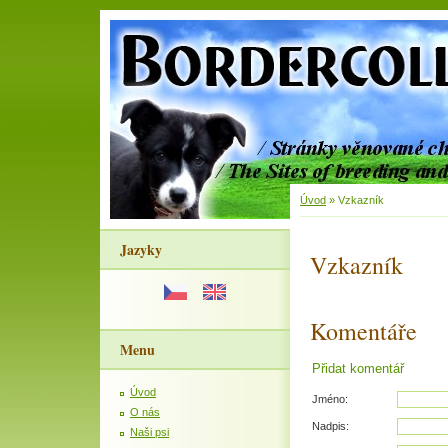
Úvod
»
Vzkazník
Jazyky
Vzkazník
Komentáře
Menu
Přidat komentář
Úvod
Jméno:
O nás
Nadpis:
Naši psi