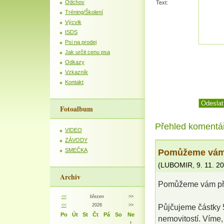
Odchov
Text:
Tréning/Školení
Výcvik
ISDS
Psi na prodej
Jak určit cenu psa
Odkazy
Vzkazník
Kontakt
Fotoalbum
Přehled komentá
VIDEO
ZÁVODY
Pomůžeme vám 
SMEČKA
(
LUBOMIR
,
9. 11. 2
Archiv
Pomůžeme vám pře
<<
březen
>>
<<
2026
>>
Půjčujeme částky 5
Po
Út
St
Čt
Pá
So
Ne
nemovitostí. Víme,
1