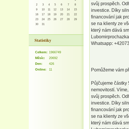
svůj prospěch. Od
2
3
4
5
6
7
8
investice. Díky si
9
10
11
12
13
14
15
16
17
18
19
20
21
22
financování jak pr
23
24
25
26
27
28
29
se na klienty ze v
30
31
který nám dává sm
Lubomirprochazk
Statistiky
Whatsapp: +4207
Celkem:
1966749
Měsíc:
20692
Den:
426
Pomůžeme vám pře
Online:
11
Půjčujeme částky 5
nemovitostí. Víme,
svůj prospěch. Od
investice. Díky si
financování jak pr
se na klienty ze v
který nám dává sm