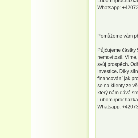
Lubomirprochazk
Whatsapp: +4207
Pomůžeme vám pře
Půjčujeme částky 5
nemovitostí. Víme,
svůj prospěch. Od
investice. Díky si
financování jak pr
se na klienty ze v
který nám dává sm
Lubomirprochazk
Whatsapp: +4207