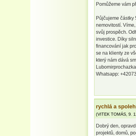
Pomůžeme vám pře
Půjčujeme částky 5
nemovitostí. Víme,
svůj prospěch. Od
investice. Díky si
financování jak pr
se na klienty ze v
který nám dává sm
Lubomirprochazk
Whatsapp: +4207
rychlá a spoleh
(
VITEK TOMÁS
,
9. 
Dobrý den, opravd
projektů, domů, po