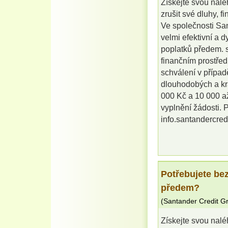
Získejte svou nalé
zrušit své dluhy, f
Ve společnosti Sa
velmi efektivní a 
poplatků předem. s
finančním prostřed
schválení v případ
dlouhodobých a kr
000 Kč a 10 000 až
vyplnění žádosti. P
info.santandercre
Potřebujete be
předem?
(
Santander Credit G
Získejte svou nalé