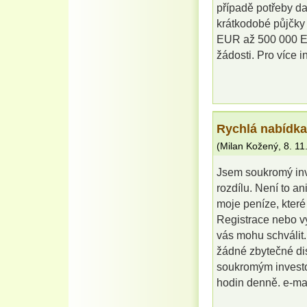
případě potřeby da
krátkodobé půjčky
EUR až 500 000 EUR
žádosti. Pro více 
Rychlá nabídka
(
Milan Kožený
,
8. 11
Jsem soukromý inv
rozdílu. Není to a
moje peníze, kter
Registrace nebo vy
vás mohu schválit.
žádné zbytečné di
soukromým investo
hodin denně. e-m