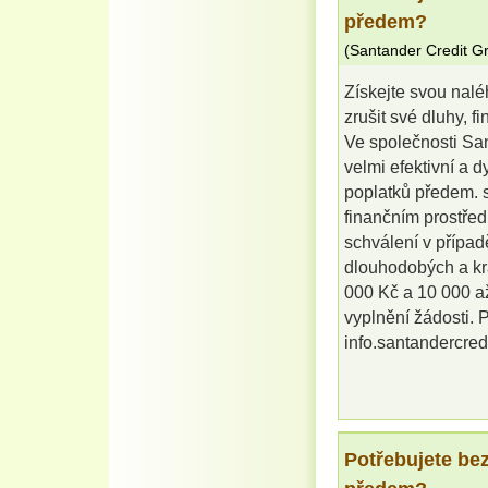
předem?
(
Santander Credit G
Získejte svou nalé
zrušit své dluhy, f
Ve společnosti Sa
velmi efektivní a 
poplatků předem. s
finančním prostřed
schválení v případ
dlouhodobých a kr
000 Kč a 10 000 až
vyplnění žádosti. P
info.santandercre
Potřebujete be