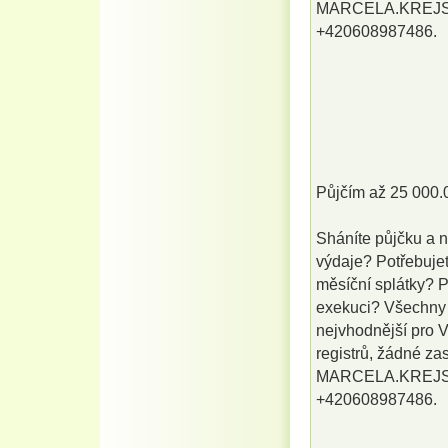
MARCELA.KREJS
+420608987486.
Půjčím až 25 000.
Sháníte půjčku a 
výdaje? Potřebujet
měsíční splátky? Po
exekuci? Všechny s
nejvhodnější pro V
registrů, žádné za
MARCELA.KREJS
+420608987486.