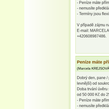
- Peníze máte pří
- nemusíte předklá
- Termíny jsou flex
V případě zájmu ná
E-mail: MARCEL
+420608987486.
Peníze máte př
(
Marcela KREJSOV
Dobrý den, pane / 
levnější) od souk
Doba trvání úvěru 
od 50 000 Kč do 2
- Peníze máte pří
- nemusíte předklá