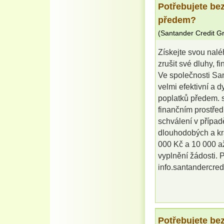
Potřebujete be
předem?
(
Santander Credit G
Získejte svou nalé
zrušit své dluhy, f
Ve společnosti Sa
velmi efektivní a 
poplatků předem. s
finančním prostřed
schválení v případ
dlouhodobých a kr
000 Kč a 10 000 až
vyplnění žádosti. P
info.santandercre
Potřebujete be