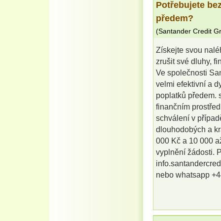
Potřebujete be
předem?
(
Santander Credit G
Získejte svou nalé
zrušit své dluhy, f
Ve společnosti Sa
velmi efektivní a 
poplatků předem. s
finančním prostřed
schválení v případ
dlouhodobých a kr
000 Kč a 10 000 až
vyplnění žádosti. P
info.santandercre
nebo whatsapp +