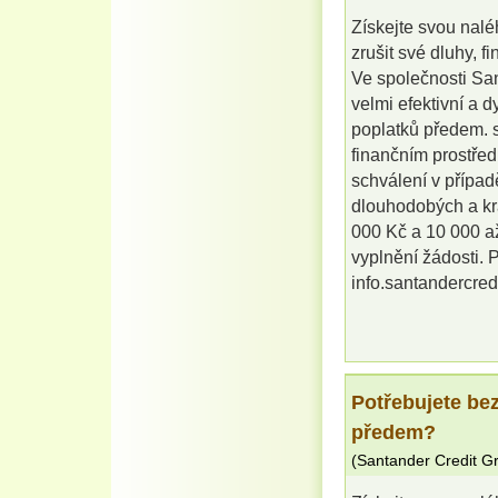
Získejte svou nalé
zrušit své dluhy, f
Ve společnosti Sa
velmi efektivní a 
poplatků předem. s
finančním prostřed
schválení v případ
dlouhodobých a kr
000 Kč a 10 000 až
vyplnění žádosti. P
info.santandercre
Potřebujete be
předem?
(
Santander Credit G