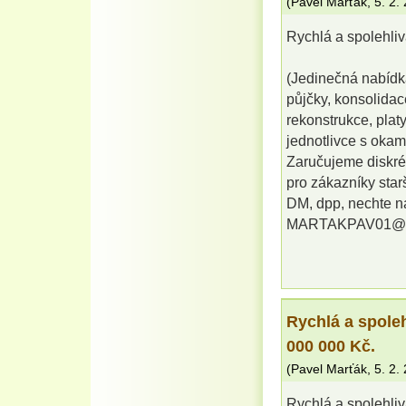
(
Pavel Marťák
,
5. 2.
Rychlá a spolehli
(Jedinečná nabídk
půjčky, konsolidac
rekonstrukce, plat
jednotlivce s okam
Zaručujeme diskré
pro zákazníky star
DM, dpp, nechte nás
MARTAKPAV01@
Rychlá a spole
000 000 Kč.
(
Pavel Marťák
,
5. 2.
Rychlá a spolehli