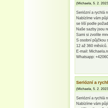
(
Michaela
,
5. 2. 202
Seriózní a rychlá 
Nabízíme vám půjč
se liší podle poža
Naše sazby jsou rel
Sami si zvolíte mno
S osobní půjčkou 
12 až 360 měsíců.
E-mail: Michaela.
Whatsapp: +4206
Seriózní a rych
(
Michaela
,
5. 2. 202
Seriózní a rychlá 
Nabízíme vám půjč