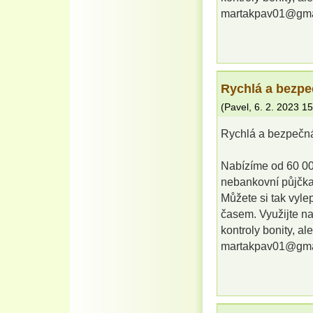
martakpav01@gma
Rychlá a bezpe
(
Pavel
,
6. 2. 2023
15
Rychlá a bezpečná
Nabízíme od 60 00
nebankovní půjčka
Můžete si tak vylep
časem. Využijte n
kontroly bonity, a
martakpav01@gma