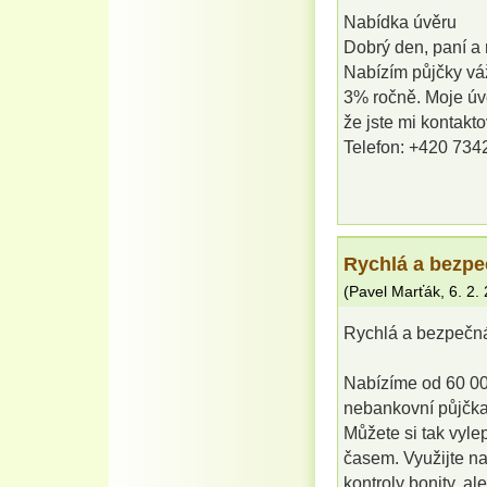
Nabídka úvěru
Dobrý den, paní a m
Nabízím půjčky váž
3% ročně. Moje úv
že jste mi kontakt
Telefon: +420 73
Rychlá a bezpe
(
Pavel Marťák
,
6. 2.
Rychlá a bezpečná
Nabízíme od 60 00
nebankovní půjčka
Můžete si tak vylep
časem. Využijte n
kontroly bonity, a