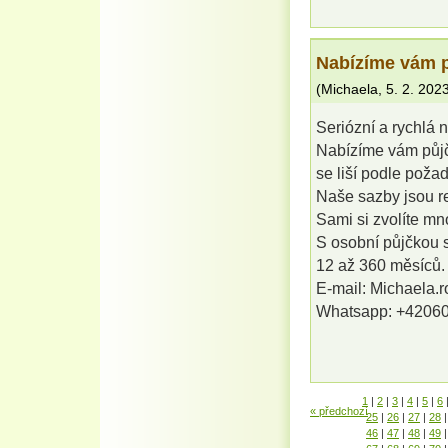
Nabízíme vám p
(
Michaela
,
5. 2. 202
Seriózní a rychlá 
Nabízíme vám půjč
se liší podle poža
Naše sazby jsou rel
Sami si zvolíte mno
S osobní půjčkou 
12 až 360 měsíců.
E-mail: Michaela.
Whatsapp: +4206
1
|
2
|
3
|
4
|
5
|
6
« předchozí
25
|
26
|
27
|
28
|
46
|
47
|
48
|
49
|