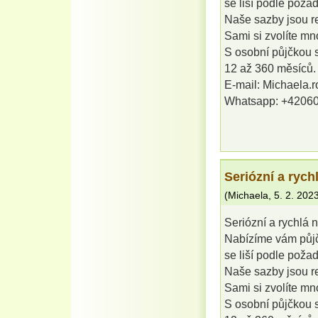
se liší podle poža
Naše sazby jsou rel
Sami si zvolíte mno
S osobní půjčkou 
12 až 360 měsíců.
E-mail: Michaela.
Whatsapp: +4206
Seriózní a rych
(
Michaela
,
5. 2. 202
Seriózní a rychlá 
Nabízíme vám půjč
se liší podle poža
Naše sazby jsou rel
Sami si zvolíte mno
S osobní půjčkou 