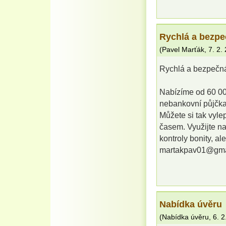
Rychlá a bezpe
(
Pavel Marťák
,
7. 2.
Rychlá a bezpečná
Nabízíme od 60 00
nebankovní půjčka
Můžete si tak vylep
časem. Využijte n
kontroly bonity, a
martakpav01@gma
Nabídka úvěru
(
Nabídka úvěru
,
6. 2