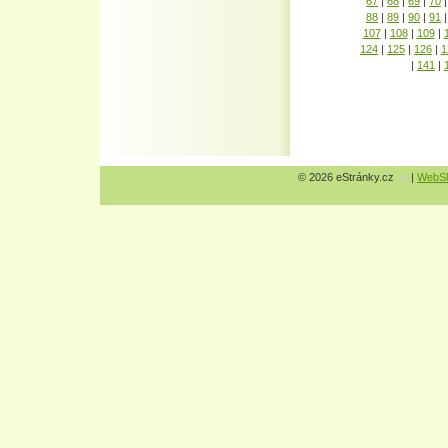
67
|
68
|
69
|
70
|
88
|
89
|
90
|
91
|
107
|
108
|
109
|
124
|
125
|
126
|
1
|
141
|
© 2026 eStránky.cz
|
WebSl