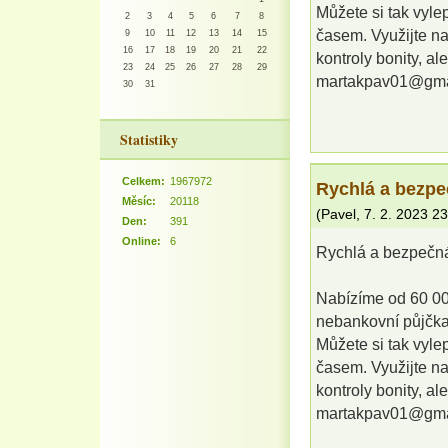
Můžete si tak vylep
2
3
4
5
6
7
8
časem. Využijte n
9
10
11
12
13
14
15
16
17
18
19
20
21
22
kontroly bonity, a
23
24
25
26
27
28
29
martakpav01@gma
30
31
Statistiky
Celkem:
1967972
Rychlá a bezpe
Měsíc:
20118
(
Pavel
,
7. 2. 2023
23
Den:
391
Online:
6
Rychlá a bezpečná
Nabízíme od 60 00
nebankovní půjčka
Můžete si tak vylep
časem. Využijte n
kontroly bonity, a
martakpav01@gma