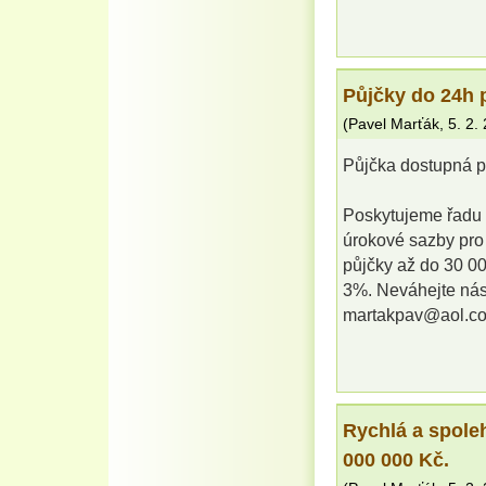
Půjčky do 24
(
Pavel Marťák
,
5. 2.
Půjčka dostupná
Poskytujeme řadu 
úrokové sazby pro
půjčky až do 30 0
3%. Neváhejte ná
martakpav@aol.c
Rychlá a spole
000 000 Kč.