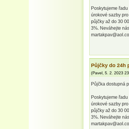
Poskytujeme řadu 
úrokové sazby pro
půjčky až do 30 0
3%. Neváhejte ná
martakpav@aol.c
Půjčky do 24
(
Pavel
,
5. 2. 2023
23
Půjčka dostupná
Poskytujeme řadu 
úrokové sazby pro
půjčky až do 30 0
3%. Neváhejte ná
martakpav@aol.c