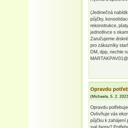
(Jedinečná nabídk
půjčky, konsolidac
rekonstrukce, plat
jednotlivce s okam
Zaručujeme diskré
pro zákazníky star
DM, dpp, nechte nás
MARTAKPAV01@
Opravdu potřeb
(
Michaela
,
5. 2. 202
Opravdu potřebuje
Ovlivňuje vás eko
půjčku k zahájení 
své farmy? Potřeb