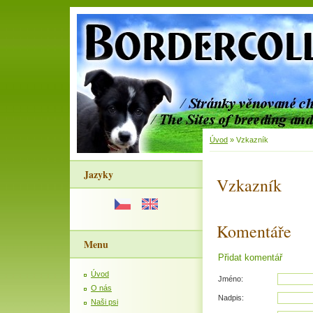
Úvod
»
Vzkazník
Jazyky
Vzkazník
Komentáře
Menu
Přidat komentář
Úvod
Jméno:
O nás
Nadpis:
Naši psi