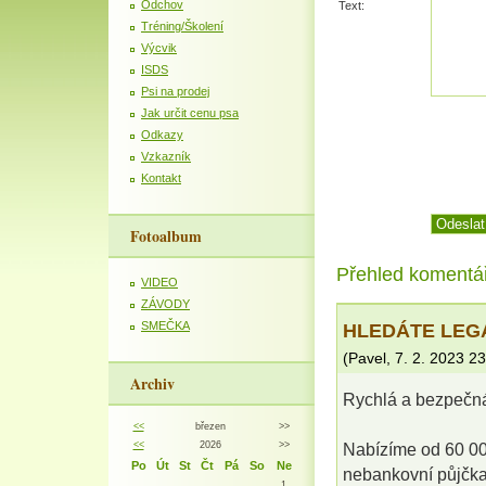
Odchov
Text:
Tréning/Školení
Výcvik
ISDS
Psi na prodej
Jak určit cenu psa
Odkazy
Vzkazník
Kontakt
Fotoalbum
Přehled komentá
VIDEO
ZÁVODY
HLEDÁTE LEG
SMEČKA
(
Pavel
,
7. 2. 2023
23
Archiv
Rychlá a bezpečná
<<
březen
>>
<<
2026
>>
Nabízíme od 60 00
Po
Út
St
Čt
Pá
So
Ne
nebankovní půjčka
1