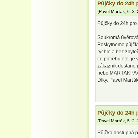
Půjčky do 24
(
Pavel Marťák
,
6. 2.
Půjčky do 24h p
Soukromá úvěrová s
Poskytneme půjčky
rychle a bez zbyt
co potřebujete, je 
zákazník dostane 
nebo MARTAKPA
Díky, Pavel Marťák
Půjčky do 24
(
Pavel Marťák
,
5. 2.
Půjčka dostupná