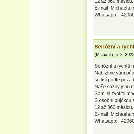
12 až 360 měsíců.
E-mail: Michaela.
Whatsapp: +4206
Seriózní a rych
(
Michaela
,
5. 2. 202
Seriózní a rychlá 
Nabízíme vám půjč
se liší podle poža
Naše sazby jsou rel
Sami si zvolíte mno
S osobní půjčkou 
12 až 360 měsíců.
E-mail: Michaela.
Whatsapp: +4206