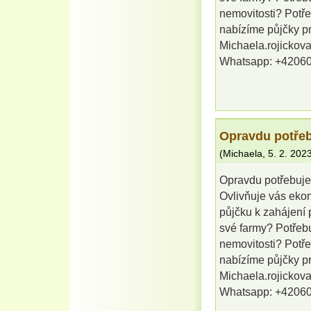
nemovitosti? Potř
nabízíme půjčky pro
Michaela.rojicko
Whatsapp: +4206
Opravdu potřeb
(
Michaela
,
5. 2. 202
Opravdu potřebuje
Ovlivňuje vás eko
půjčku k zahájení 
své farmy? Potřeb
nemovitosti? Potř
nabízíme půjčky pro
Michaela.rojicko
Whatsapp: +4206