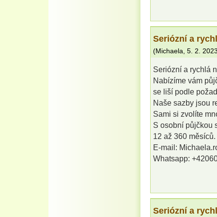
Seriózní a rych
(
Michaela
,
5. 2. 202
Seriózní a rychlá 
Nabízíme vám půjč
se liší podle poža
Naše sazby jsou rel
Sami si zvolíte mno
S osobní půjčkou 
12 až 360 měsíců.
E-mail: Michaela.
Whatsapp: +4206
Seriózní a rych