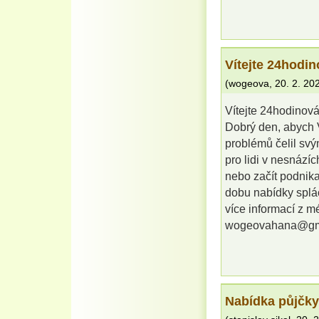
Vítejte 24hodin
(
wogeova
,
20. 2. 20
Vítejte 24hodinová
Dobrý den, abych 
problémů čelil sv
pro lidi v nesnázíc
nebo začít podnik
dobu nabídky splá
více informací z m
wogeovahana@gma
Nabídka půjčky