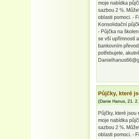
moje nabídka půjč
sazbou 2 %. Můžete
oblasti pomoci. - 
Konsolidační půjčk
- Půjčka na školení
se vší upřímností 
bankovním převode
potřebujete, akutně
Danielhanus66@g
Půjčky, které j
(
Danie Hanus
,
21. 2
Půjčky, které jsou
moje nabídka půjč
sazbou 2 %. Můžete
oblasti pomoci. - 