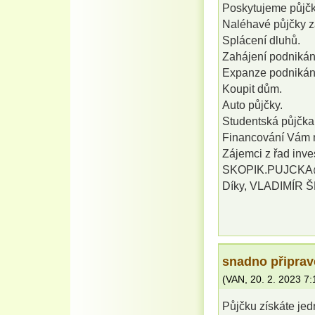
Poskytujeme půjčky
Naléhavé půjčky z
Splácení dluhů.
Zahájení podnikán
Expanze podnikán
Koupit dům.
Auto půjčky.
Studentská půjčka 
Financování Vám 
Zájemci z řad inves
SKOPIK.PUJCKA@G
Díky, VLADIMÍR 
snadno připra
(
VAN
,
20. 2. 2023
7:
Půjčku získáte je