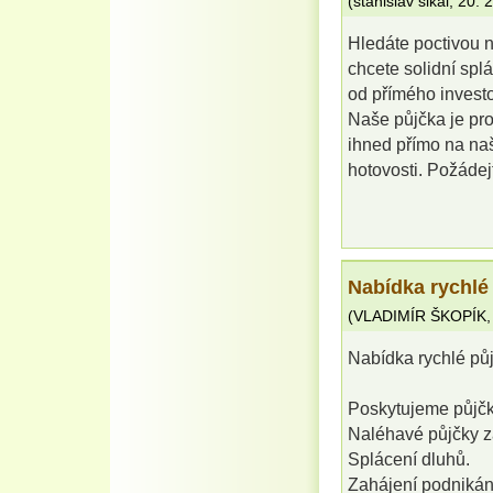
(
stanislav sikal
,
20. 
Hledáte poctivou 
chcete solidní spl
od přímého investor
Naše půjčka je pro
ihned přímo na na
hotovosti. Požádej
Nabídka rychlé
(
VLADIMÍR ŠKOPÍK
Nabídka rychlé pů
Poskytujeme půjčky
Naléhavé půjčky z
Splácení dluhů.
Zahájení podnikán