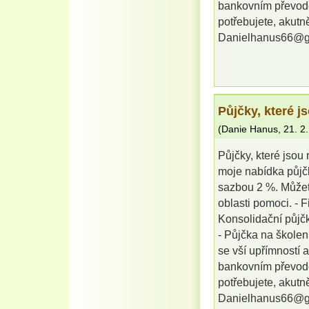
bankovním převode
potřebujete, akutně
Danielhanus66@g
Půjčky, které j
(
Danie Hanus
,
21. 2
Půjčky, které jsou
moje nabídka půjč
sazbou 2 %. Můžete
oblasti pomoci. - 
Konsolidační půjčk
- Půjčka na školení
se vší upřímností 
bankovním převode
potřebujete, akutně
Danielhanus66@g