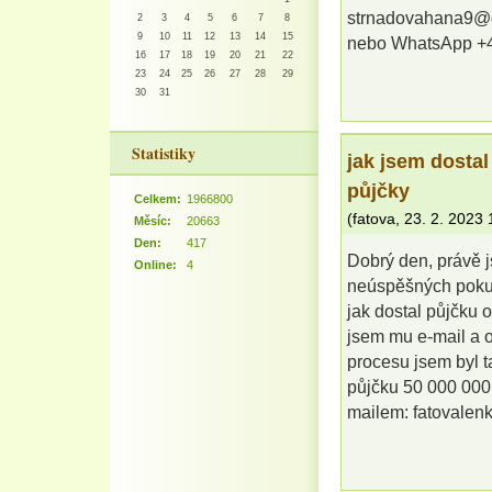
strnadovahana9@
2
3
4
5
6
7
8
9
10
11
12
13
14
15
nebo WhatsApp +
16
17
18
19
20
21
22
23
24
25
26
27
28
29
30
31
Statistiky
jak jsem dosta
půjčky
Celkem:
1966800
(
fatova
,
23. 2. 2023
Měsíc:
20663
Den:
417
Dobrý den, právě 
Online:
4
neúspěšných pokus
jak dostal půjčku 
jsem mu e-mail a o
procesu jsem byl 
půjčku 50 000 000,0
mailem: fatoval