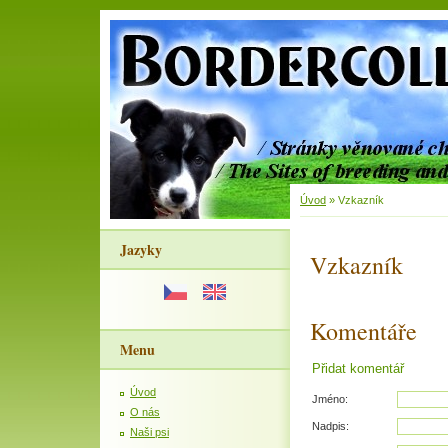
Úvod
»
Vzkazník
Jazyky
Vzkazník
Komentáře
Menu
Přidat komentář
Úvod
Jméno:
O nás
Nadpis:
Naši psi