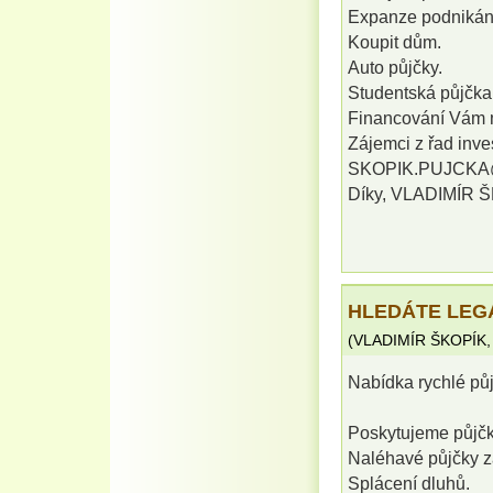
Expanze podnikán
Koupit dům.
Auto půjčky.
Studentská půjčka 
Financování Vám 
Zájemci z řad inves
SKOPIK.PUJCKA@G
Díky, VLADIMÍR 
HLEDÁTE LEG
(
VLADIMÍR ŠKOPÍK
Nabídka rychlé pů
Poskytujeme půjčky
Naléhavé půjčky z
Splácení dluhů.