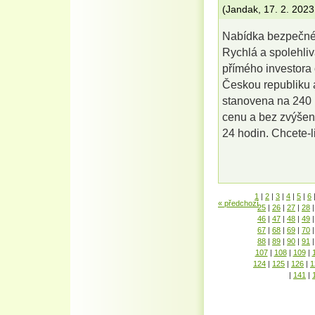
(
Jandak
,
17. 2. 2023
Nabídka bezpečné
Rychlá a spolehli
přímého investora 
Českou republiku 
stanovena na 240 
cenu a bez zvýšení
24 hodin. Chcete-
1
|
2
|
3
|
4
|
5
|
6
« předchozí
25
|
26
|
27
|
28
|
46
|
47
|
48
|
49
|
67
|
68
|
69
|
70
|
88
|
89
|
90
|
91
|
107
|
108
|
109
|
124
|
125
|
126
|
1
|
141
|