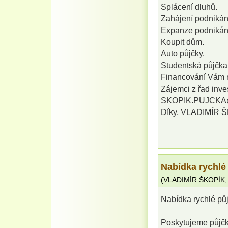
Splácení dluhů.
Zahájení podnikán
Expanze podnikán
Koupit dům.
Auto půjčky.
Studentská půjčka 
Financování Vám 
Zájemci z řad inves
SKOPIK.PUJCKA@G
Díky, VLADIMÍR 
Nabídka rychlé
(
VLADIMÍR ŠKOPÍK
Nabídka rychlé pů
Poskytujeme půjčky