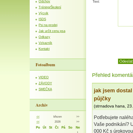
Odchov
Text:
Tréning/Školení
Výcvik
ISDS
Psi na prodej
Jak určit cenu psa
Odkazy
Vzkazník
Kontakt
Fotoalbum
Přehled komentá
VIDEO
ZÁVODY
jak jsem dosta
SMEČKA
půjčky
Archiv
(
strnadova hana
,
23.
Potřebujete naléh
<<
březen
>>
<<
2026
>>
Vaše podnikání? U
Po
Út
St
Čt
Pá
So
Ne
000 Kč s úrokovou 
1