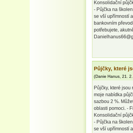
Konsolidační půjčk
- Půjčka na školení
se vší upřímností 
bankovním převode
potřebujete, akutně
Danielhanus66@g
Půjčky, které j
(
Danie Hanus
,
21. 2
Půjčky, které jsou
moje nabídka půjč
sazbou 2 %. Můžete
oblasti pomoci. - 
Konsolidační půjčk
- Půjčka na školení
se vší upřímností 