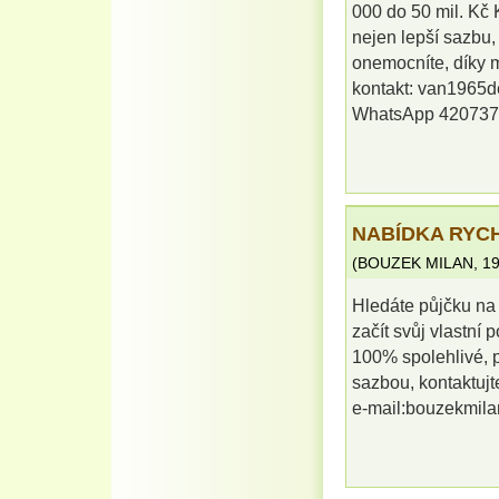
000 do 50 mil. Kč 
nejen lepší sazbu,
onemocníte, díky 
kontakt: van1965
WhatsApp 42073
NABÍDKA RYCH
(
BOUZEK MILAN
,
19
Hledáte půjčku na 
začít svůj vlastní
100% spolehlivé, 
sazbou, kontaktujt
e-mail:bouzekmi