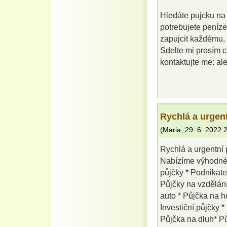
Hledáte pujcku na o
potrebujete peníze
zapujcit každému, 
Sdelte mi prosím cá
kontaktujte me: a
Rychlá a urgen
(
Maria
,
29. 6. 2022
Rychlá a urgentní 
Nabízíme výhodné 
půjčky * Podnikate
Půjčky na vzdělán
auto * Půjčka na ho
Investiční půjčky 
Půjčka na dluh* Pů