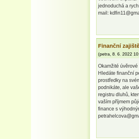
jednoduchá a rychl
mail: kdfin11@gma
Finanční zajišt
(
petra
,
8. 6. 2022
10
Okamžité úvěrové 
Hledáte finanční 
prostředky na své
podnikáte, ale va
registru dluhů, kt
vaším příjmem půjč
finance s výhodný
petrahelcova@gm