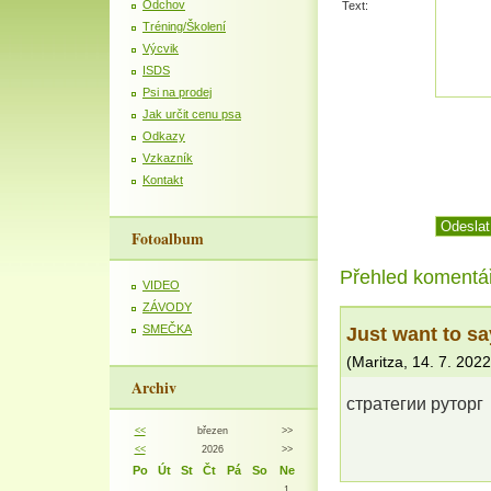
Odchov
Text:
Tréning/Školení
Výcvik
ISDS
Psi na prodej
Jak určit cenu psa
Odkazy
Vzkazník
Kontakt
Fotoalbum
Přehled komentá
VIDEO
ZÁVODY
Just want to sa
SMEČKA
(
Maritza
,
14. 7. 2022
Archiv
стратегии руторг
<<
březen
>>
<<
2026
>>
Po
Út
St
Čt
Pá
So
Ne
1