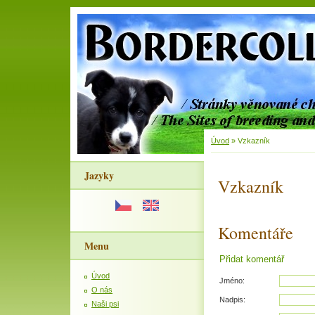
Úvod
»
Vzkazník
Jazyky
Vzkazník
Komentáře
Menu
Přidat komentář
Úvod
Jméno:
O nás
Nadpis:
Naši psi