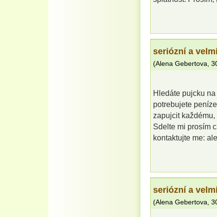
seriózní a velm
(
Alena Gebertova
,
3
Hledáte pujcku na o
potrebujete peníze
zapujcit každému, 
Sdelte mi prosím cá
kontaktujte me: a
seriózní a velm
(
Alena Gebertova
,
3