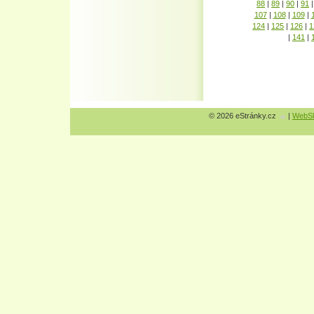
88
|
89
|
90
|
91
|
107
|
108
|
109
|
124
|
125
|
126
|
1
|
141
|
© 2026 eStránky.cz
|
WebSl