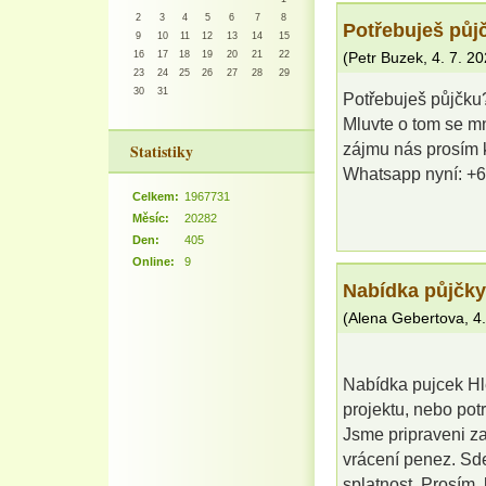
2
3
4
5
6
7
8
Potřebuješ půj
9
10
11
12
13
14
15
16
17
18
19
20
21
22
(
Petr Buzek
,
4. 7. 2
23
24
25
26
27
28
29
30
31
Potřebuješ půjčku
Mluvte o tom se 
Statistiky
zájmu nás prosím k
Whatsapp nyní: +
Celkem:
1967731
Měsíc:
20282
Den:
405
Online:
9
Nabídka půjčky
(
Alena Gebertova
,
4
Nabídka pujcek Hle
projektu, nebo pot
Jsme pripraveni z
vrácení penez. Sde
splatnost. Prosím