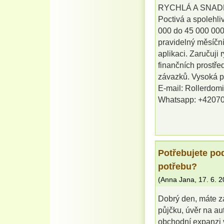
RYCHLÁ A SNAD
Poctivá a spolehl
000 do 45 000 000 
pravidelný měsíční
aplikaci. Zaručuji 
finančních prostře
závazků. Vysoká pr
E-mail: Rollerdo
Whatsapp: +4207
Potřebujete po
potřebu?
(
Anna Jana
,
17. 6. 
Dobrý den, máte z
půjčku, úvěr na au
obchodní expanzi v