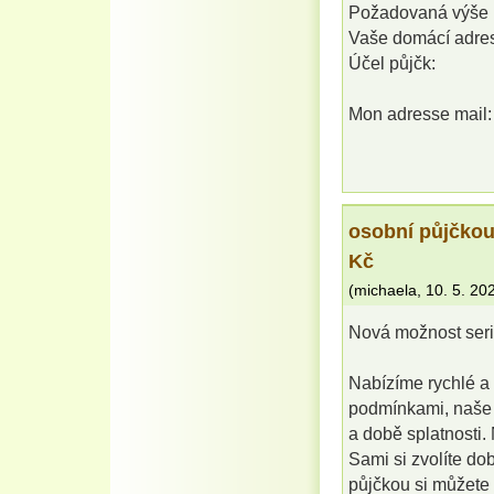
Požadovaná výše 
Vaše domácí adre
Účel půjčk:
Mon adresse mail
osobní půjčkou
Kč
(
michaela
,
10. 5. 20
Nová možnost seri
Nabízíme rychlé a s
podmínkami, naše ú
a době splatnosti.
Sami si zvolíte dob
půjčkou si můžete