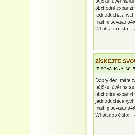
půjčku, úvěr na au
obchodní expanzi v
jednoduchá a rychl
mail: pisovajana
Whatsapp číslo;;
ZÍSKEJTE SVO
(
PISOVA JANA
,
30. 
Dobrý den, máte z
půjčku, úvěr na au
obchodní expanzi v
jednoduchá a rychl
mail: pisovajana
Whatsapp číslo;;