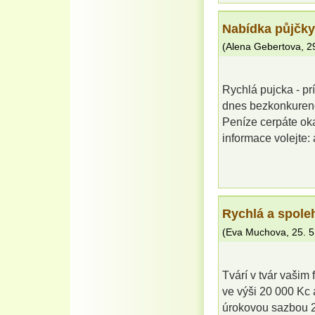
Nabídka půjčky
(
Alena Gebertova
,
2
Rychlá pujcka - pr
dnes bezkonkurenc
Peníze cerpáte ok
informace volejte
Rychlá a spoleh
(
Eva Muchova
,
25. 5
Tvárí v tvár vašim
ve výši 20 000 Kc 
úrokovou sazbou 2