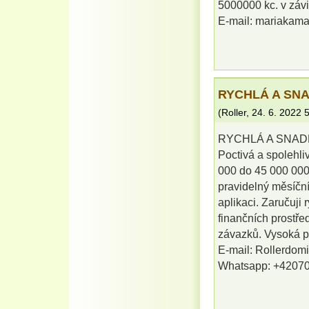
5000000 kc. v záv
E-mail: mariaka
RYCHLÁ A SN
(
Roller
,
24. 6. 2022
5
RYCHLÁ A SNAD
Poctivá a spolehl
000 do 45 000 000 
pravidelný měsíční
aplikaci. Zaručuji 
finančních prostře
závazků. Vysoká pr
E-mail: Rollerdo
Whatsapp: +4207