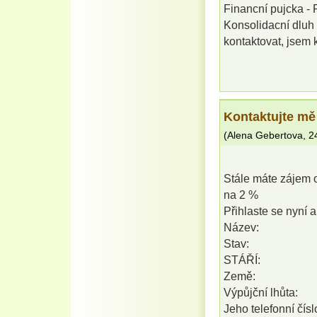
Financní pujcka - 
Konsolidacní dluh 
kontaktovat, jsem
Kontaktujte mě
(
Alena Gebertova
,
2
Stále máte zájem 
na 2 %
Přihlaste se nyní a
Název:
Stav:
STÁŘÍ:
Země:
Výpůjční lhůta:
Jeho telefonní čísl