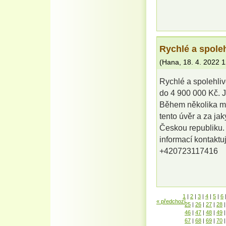
Rychlé a spoleh
(
Hana
,
18. 4. 2022
1
Rychlé a spolehli
do 4 900 000 Kč. 
Během několika mi
tento úvěr a za ja
Českou republiku. 
informací kontak
+420723117416
1
|
2
|
3
|
4
|
5
|
6
« předchozí
25
|
26
|
27
|
28
|
46
|
47
|
48
|
49
|
67
|
68
|
69
|
70
|