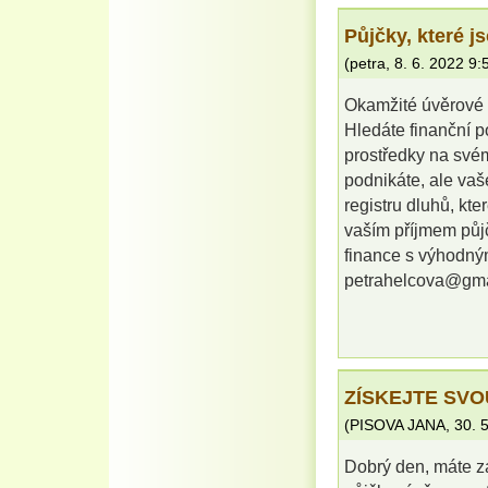
Půjčky, které j
(
petra
,
8. 6. 2022
9:
Okamžité úvěrové 
Hledáte finanční 
prostředky na své
podnikáte, ale va
registru dluhů, kt
vaším příjmem půjč
finance s výhodný
petrahelcova@gm
ZÍSKEJTE SVO
(
PISOVA JANA
,
30. 
Dobrý den, máte z