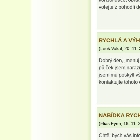
volejte z pohodlí
RYCHLÁ A VÝ
(
Leoš Vokal
,
20. 11.
Dobrý den, jmenuji
půjček jsem narazi
jsem mu poskytl v
kontaktujte tohot
NABÍDKA RYC
(
Elias Fynn
,
18. 11. 
Chtěl bych vás info