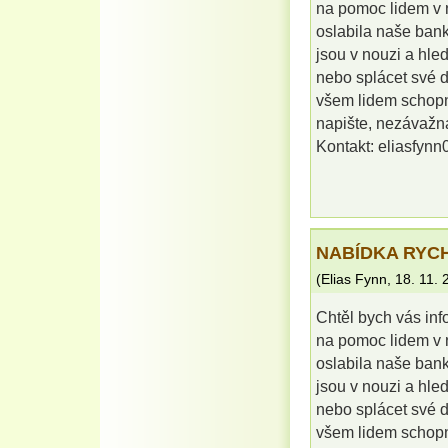
na pomoc lidem v n
oslabila naše banky
jsou v nouzi a hle
nebo splácet své 
všem lidem schopn
napište, nezávažná
Kontakt: eliasfyn
NABÍDKA RYC
(
Elias Fynn
,
18. 11. 
Chtěl bych vás info
na pomoc lidem v n
oslabila naše banky
jsou v nouzi a hle
nebo splácet své 
všem lidem schopn