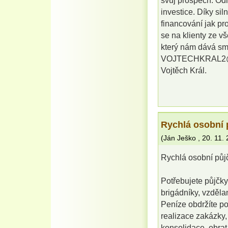
svůj prospěch. Od
investice. Díky si
financování jak pr
se na klienty ze v
který nám dává sm
VOJTECHKRAL2
Vojtěch Král.
Rychlá osobní 
(
Ján Ješko
,
20. 11.
Rychlá osobní půj
Potřebujete půjčk
brigádníky, vzděl
Peníze obdržíte po
realizace zakázky,
konsolidace, obrat