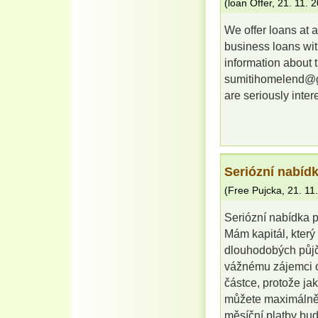
(
loan Offer
,
21. 11. 
We offer loans at a
business loans wit
information about
sumitihomelend@gm
are seriously inter
Seriózní nabíd
(
Free Pujcka
,
21. 11
Seriózní nabídka 
Mám kapitál, který
dlouhodobých půj
vážnému zájemci o 
částce, protože ja
můžete maximálně 3
měsíční platby bu