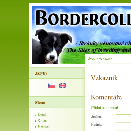
Úvod
»
Vzkazník
Jazyky
Vzkazník
Komentáře
Menu
Přidat komentář
Úvod
Jméno:
O nás
Nadpis:
Naši psi