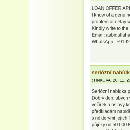
LOAN OFFER AP
I know of a genuin
problem or delay wi
Kindly write to the
Email: aabidull
WhatsApp: +919
seriózní nabíd
(
TINKOVA
,
20. 11. 
Seriózní nabídka 
Dobrý den, abych 
večírek a oslavy 
předkládám nabídku
s některými jejich
půjčky od 50 000 K