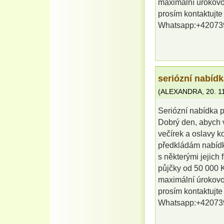
maximální úrokovo
prosím kontaktujt
Whatsapp:+42073
seriózní nabíd
(
ALEXANDRA
,
20. 1
Seriózní nabídka 
Dobrý den, abych 
večírek a oslavy 
předkládám nabídku
s některými jejich
půjčky od 50 000 K
maximální úrokovo
prosím kontaktujt
Whatsapp:+42073