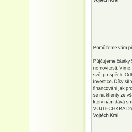
Vojtěch Král.
Pomůžeme vám pře
Půjčujeme částky 5
nemovitostí. Víme,
svůj prospěch. Od
investice. Díky si
financování jak pr
se na klienty ze v
který nám dává sm
VOJTECHKRAL2
Vojtěch Král.