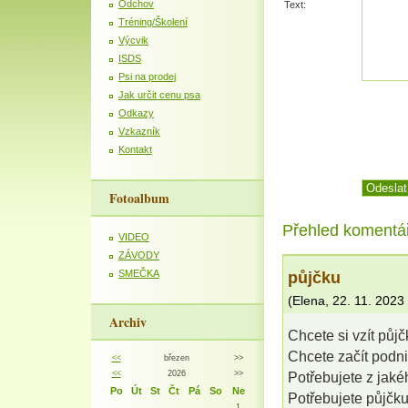
Odchov
Text:
Tréning/Školení
Výcvik
ISDS
Psi na prodej
Jak určit cenu psa
Odkazy
Vzkazník
Kontakt
Fotoalbum
Přehled komentá
VIDEO
ZÁVODY
půjčku
SMEČKA
(
Elena
,
22. 11. 2023
Archiv
Chcete si vzít půj
Chcete začít podni
<<
březen
>>
<<
2026
>>
Potřebujete z jaké
Po
Út
St
Čt
Pá
So
Ne
Potřebujete půjčk
1