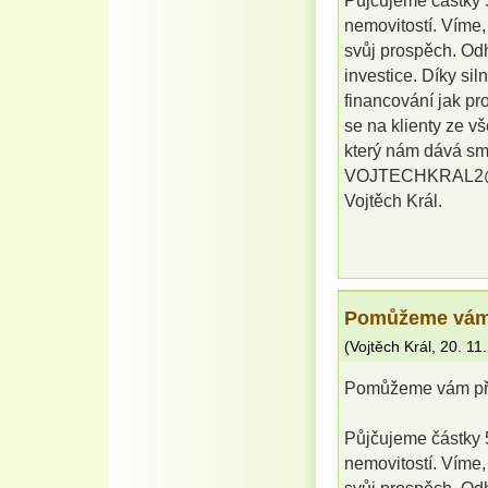
Půjčujeme částky 5
nemovitostí. Víme,
svůj prospěch. Od
investice. Díky si
financování jak pr
se na klienty ze v
který nám dává sm
VOJTECHKRAL2
Vojtěch Král.
Pomůžeme vám 
(
Vojtěch Král
,
20. 11
Pomůžeme vám pře
Půjčujeme částky 5
nemovitostí. Víme,