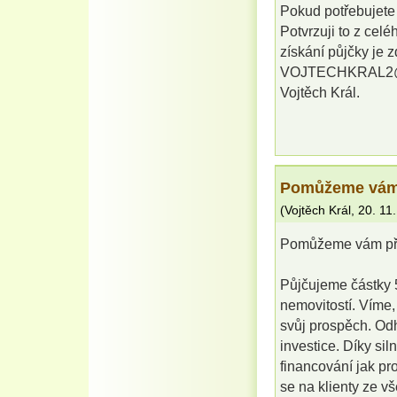
Pokud potřebujete 
Potvrzuji to z celé
získání půjčky je 
VOJTECHKRAL2
Vojtěch Král.
Pomůžeme vám 
(
Vojtěch Král
,
20. 11
Pomůžeme vám pře
Půjčujeme částky 5
nemovitostí. Víme,
svůj prospěch. Od
investice. Díky si
financování jak pr
se na klienty ze v