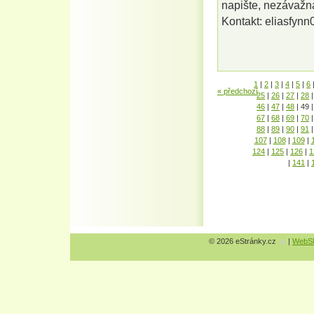
napište, nezávažná
Kontakt: eliasfyn
1
|
2
|
3
|
4
|
5
|
6
« předchozí
25
|
26
|
27
|
28
|
46
|
47
|
48
|
49
|
67
|
68
|
69
|
70
|
88
|
89
|
90
|
91
|
107
|
108
|
109
|
124
|
125
|
126
|
1
|
141
|
© 2026 eStránky.cz
|
WebSl