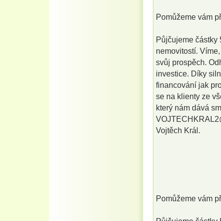
Pomůžeme vám pře
Půjčujeme částky 5
nemovitostí. Víme,
svůj prospěch. Od
investice. Díky si
financování jak pr
se na klienty ze v
který nám dává sm
VOJTECHKRAL2
Vojtěch Král.
Pomůžeme vám pře