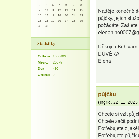
2
3
4
5
6
7
8
Naděje konečně dor
9
10
11
12
13
14
15
16
17
18
19
20
21
22
půjčky, jejich služ
23
24
25
26
27
28
29
požádáte. Zašlete 
30
31
elenanino0007@g
Statistiky
Děkuji a Bůh vám 
DŮVĚRA
Celkem:
1966683
Elena
Měsíc:
20675
Den:
450
Online:
2
půjčku
(
Ingrid
,
22. 11. 2023
Chcete si vzít půj
Chcete začít podni
Potřebujete z jaké
Potřebujete půjčk