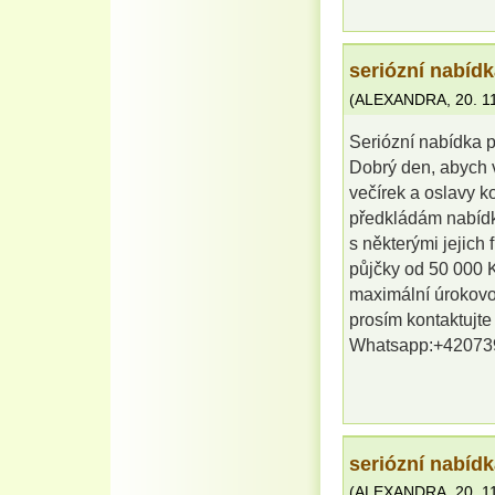
seriózní nabíd
(
ALEXANDRA
,
20. 1
Seriózní nabídka 
Dobrý den, abych 
večírek a oslavy 
předkládám nabídku
s některými jejich
půjčky od 50 000 K
maximální úrokovo
prosím kontaktujt
Whatsapp:+42073
seriózní nabíd
(
ALEXANDRA
,
20. 1