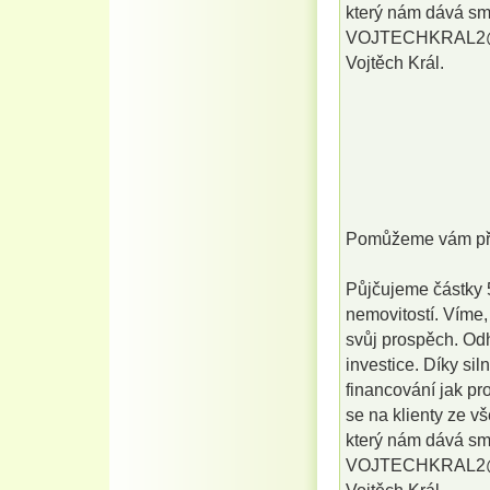
který nám dává sm
VOJTECHKRAL2
Vojtěch Král.
Pomůžeme vám pře
Půjčujeme částky 5
nemovitostí. Víme,
svůj prospěch. Od
investice. Díky si
financování jak pr
se na klienty ze v
který nám dává sm
VOJTECHKRAL2