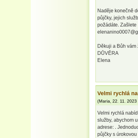
Naděje konečně dor
půjčky, jejich služ
požádáte. Zašlete 
elenanino0007@g
Děkuji a Bůh vám 
DŮVĚRA
Elena
Velmi rychlá na
(
Maria
,
22. 11. 2023
Velmi rychlá nabí
služby, abychom us
adrese: . Jednoduc
půjčky s úrokovou