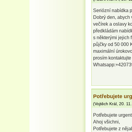
Seriózní nabídka 
Dobrý den, abych 
večírek a oslavy 
předkládám nabídku
s některými jejich
půjčky od 50 000 K
maximální úrokovo
prosím kontaktujt
Whatsapp:+42073
Potřebujete ur
(
Vojtěch Král
,
20. 11
Potřebujete urgen
Ahoj všichni,
Potřebujete z něj