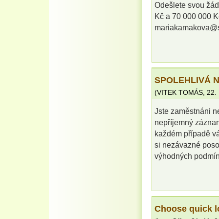
Odešlete svou žád
Kč a 70 000 000 Kč
mariakamakova@
SPOLEHLIVÁ 
(
VITEK TOMÁS
,
22.
Jste zaměstnáni n
nepříjemný záznam 
každém případě vá
si nezávazné poso
výhodných podmíne
Choose quick l