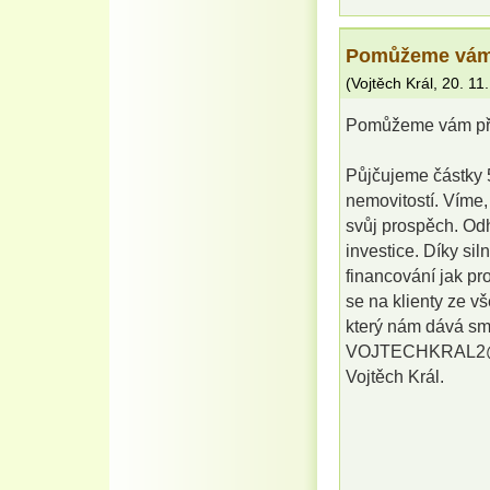
Pomůžeme vám 
(
Vojtěch Král
,
20. 11
Pomůžeme vám pře
Půjčujeme částky 5
nemovitostí. Víme,
svůj prospěch. Od
investice. Díky si
financování jak pr
se na klienty ze v
který nám dává sm
VOJTECHKRAL2
Vojtěch Král.