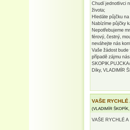
Chudí jednotlivci n
života;
Hledáte půjčku na 
Nabízíme půjčky k
Nepotřebujeme mno
férový, čestný, mo
neváhejte nás kont
Vaše žádost bude v
případě zájmu nás 
SKOPIK.PUJCK
Díky, VLADIMÍR 
VAŠE RYCHLÉ 
(
VLADIMÍR ŠKOPÍK
VAŠE RYCHLÉ A 