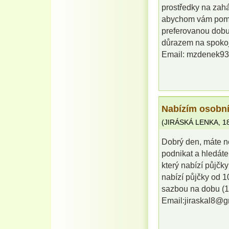
prostředky na zahá
abychom vám pomo
preferovanou dobu 
důrazem na spokoje
Email: mzdenek9
Nabízím osobní
(
JIRÁSKÁ LENKA
,
1
Dobrý den, máte ně
podnikat a hledáte
který nabízí půjč
nabízí půjčky od 
sazbou na dobu (1 
Email:jiraskal8@g