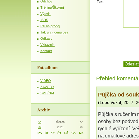
Odchov
Text:
Tréning/Školení
Výcvik
ISDS
Psi na prodej
Jak určit cenu psa
Odkazy
Vzkazník
Kontakt
Fotoalbum
Přehled komentá
VIDEO
ZÁVODY
Půjčka od sou
SMEČKA
(
Leos Vokal
,
20. 7. 
Archiv
Půjčka s ručením 
osoby bez podvodu
<<
březen
>>
<<
2026
>>
rychlé vyřízení. 
Po
Út
St
Čt
Pá
So
Ne
na emailové adre
1