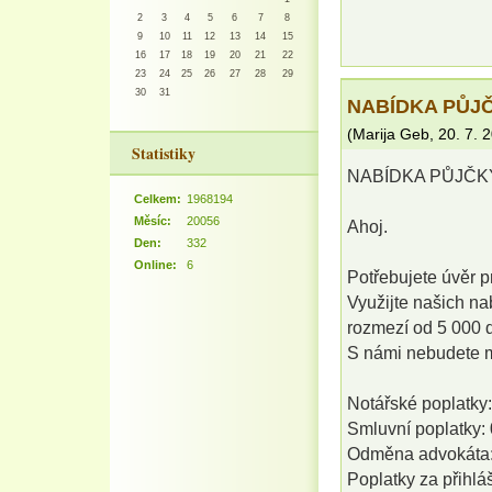
2
3
4
5
6
7
8
9
10
11
12
13
14
15
16
17
18
19
20
21
22
23
24
25
26
27
28
29
30
31
NABÍDKA PŮJČ
(
Marija Geb
,
20. 7. 
Statistiky
NABÍDKA PŮJČK
Celkem:
1968194
Měsíc:
20056
Ahoj.
Den:
332
Online:
6
Potřebujete úvěr p
Využijte našich na
rozmezí od 5 000 
S námi nebudete mu
Notářské poplatky:
Smluvní poplatky: 
Odměna advokáta:
Poplatky za přihlá