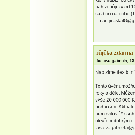
nabízí půjčky od 
sazbou na dobu (1 
Email:jiraskal8@g
půjčka zdarma 
(
fastova gabriela
,
18
Nabízíme flexibilní
Tento úvěr umožňu
roky a déle. Může
výše 20 000 000 Kč
podnikání. Aktuáln
nemovitostí * osob
otevřeni dobrým o
fastovagabriela@