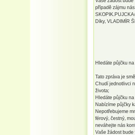
Vaše žádost bude v
případě zájmu nás 
SKOPIK.PUJCK
Díky, VLADIMÍR 
Hledáte půjčku na 
Tato zpráva je sm
Chudí jednotlivci n
života;
Hledáte půjčku na 
Nabízíme půjčky k
Nepotřebujeme mno
férový, čestný, mo
neváhejte nás kont
Vaše žádost bude v