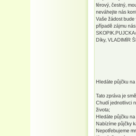
férový, čestný, mo
neváhejte nás kont
Vaše žádost bude v
případě zájmu nás 
SKOPIK.PUJCK
Díky, VLADIMÍR 
Hledáte půjčku na 
Tato zpráva je sm
Chudí jednotlivci n
života;
Hledáte půjčku na 
Nabízíme půjčky k
Nepotřebujeme mno