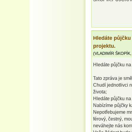
Hledáte půjčku
projektu.
(
VLADIMÍR ŠKOPÍK
Hledáte půjčku na 
Tato zpráva je sm
Chudí jednotlivci n
života;
Hledáte půjčku na 
Nabízíme půjčky k
Nepotřebujeme mno
férový, čestný, mo
neváhejte nás kont