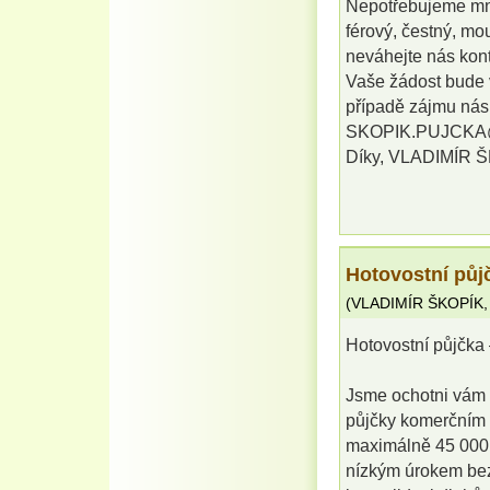
Nepotřebujeme mno
férový, čestný, mo
neváhejte nás kont
Vaše žádost bude v
případě zájmu nás 
SKOPIK.PUJCK
Díky, VLADIMÍR 
Hotovostní půjč
(
VLADIMÍR ŠKOPÍK
Hotovostní půjčka 
Jsme ochotni vám 
půjčky komerčním 
maximálně 45 000 0
nízkým úrokem bez