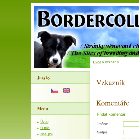
Úvod
»
Vzkazník
Jazyky
Vzkazník
Komentáře
Menu
Přidat komentář
Úvod
Jméno:
O nás
Nadpis:
Naši psi