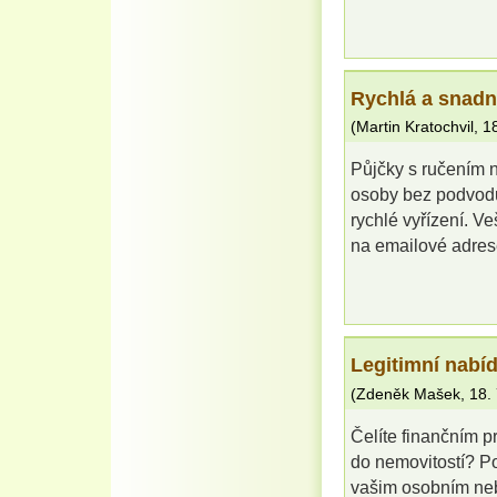
Rychlá a snadn
(
Martin Kratochvil
,
1
Půjčky s ručením 
osoby bez podvodu
rychlé vyřízení. 
na emailové adres
Legitimní nabí
(
Zdeněk Mašek
,
18.
Čelíte finančním p
do nemovitostí? Po
vašim osobním neb