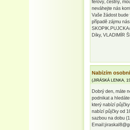
férový, čestný, mo
neváhejte nás kont
Vaše žádost bude v
případě zájmu nás 
SKOPIK.PUJCK
Díky, VLADIMÍR 
Nabízím osobní
(
JIRÁSKÁ LENKA
,
1
Dobrý den, máte ně
podnikat a hledáte
který nabízí půjč
nabízí půjčky od 
sazbou na dobu (1 
Email:jiraskal8@g