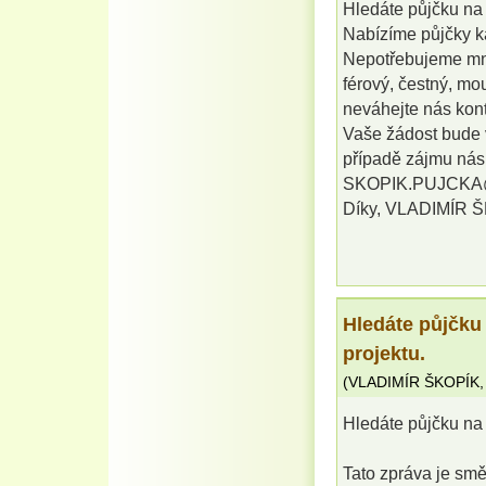
Hledáte půjčku na 
Nabízíme půjčky k
Nepotřebujeme mno
férový, čestný, mo
neváhejte nás kont
Vaše žádost bude v
případě zájmu nás 
SKOPIK.PUJCK
Díky, VLADIMÍR 
Hledáte půjčku
projektu.
(
VLADIMÍR ŠKOPÍK
Hledáte půjčku na 
Tato zpráva je sm