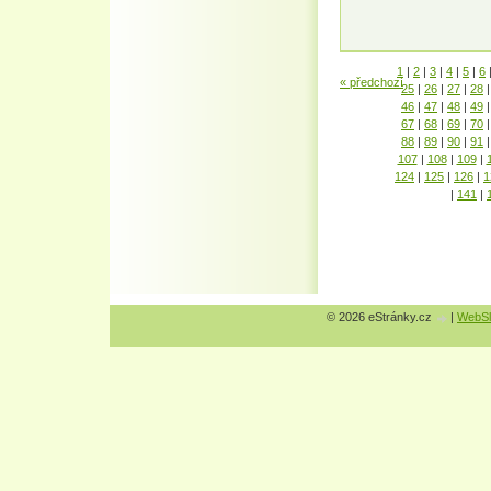
1
|
2
|
3
|
4
|
5
|
6
« předchozí
25
|
26
|
27
|
28
|
46
|
47
|
48
|
49
|
67
|
68
|
69
|
70
|
88
|
89
|
90
|
91
|
107
|
108
|
109
|
124
|
125
|
126
|
1
|
141
|
© 2026 eStránky.cz
|
WebSl