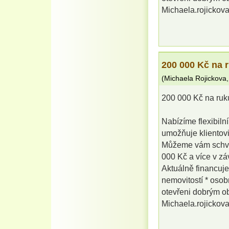
Michaela.rojicko
200 000 Kč na 
(
Michaela Rojickova
200 000 Kč na ruk
Nabízíme flexibilní
umožňuje klientovi
Můžeme vám schvál
000 Kč a více v záv
Aktuálně financuje
nemovitostí * osob
otevřeni dobrým o
Michaela.rojicko