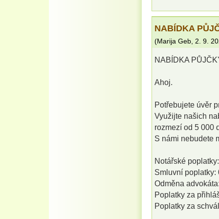
NABÍDKA PŮJČ
(
Marija Geb
,
2. 9. 2
NABÍDKA PŮJČK
Ahoj.
Potřebujete úvěr p
Využijte našich na
rozmezí od 5 000 
S námi nebudete mu
Notářské poplatky:
Smluvní poplatky: 
Odměna advokáta:
Poplatky za přihlá
Poplatky za schvál