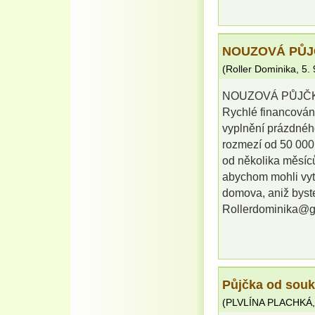
NOUZOVÁ PŮJ
(
Roller Dominika
,
5.
NOUZOVÁ PŮJČK
Rychlé financován
vyplnění prázdného
rozmezí od 50 000 
od několika měsíců
abychom mohli vytv
domova, aniž byst
Rollerdominika@g
Půjčka od sou
(
PLVLÍNA PLACHKÁ