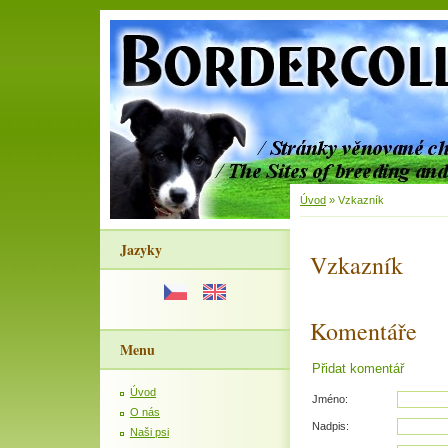
Úvod
»
Vzkazník
Jazyky
Vzkazník
Komentáře
Menu
Přidat komentář
Úvod
Jméno:
O nás
Nadpis:
Naši psi