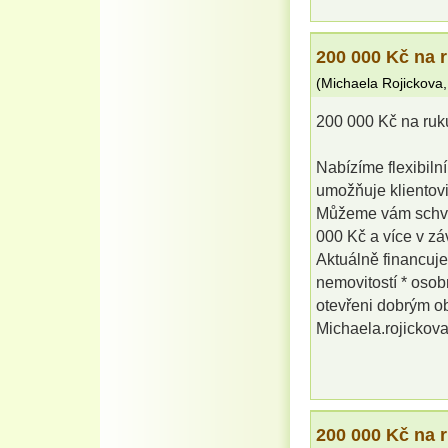
200 000 Kč na 
(
Michaela Rojickova
200 000 Kč na ruk
Nabízíme flexibilní
umožňuje klientovi
Můžeme vám schvál
000 Kč a více v záv
Aktuálně financuje
nemovitostí * osob
otevřeni dobrým o
Michaela.rojicko
200 000 Kč na 