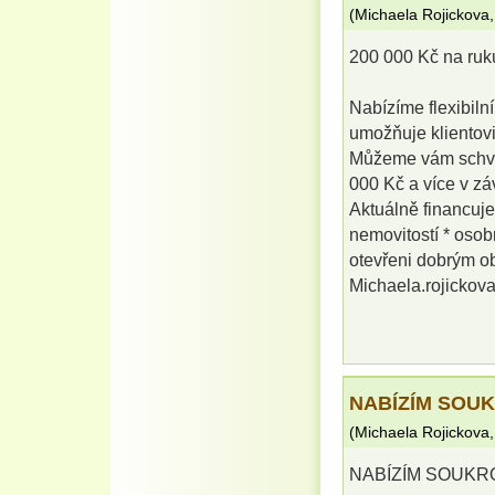
(
Michaela Rojickova
200 000 Kč na ruk
Nabízíme flexibilní
umožňuje klientovi
Můžeme vám schvál
000 Kč a více v záv
Aktuálně financuje
nemovitostí * osob
otevřeni dobrým o
Michaela.rojicko
NABÍZÍM SOU
(
Michaela Rojickova
NABÍZÍM SOUKR