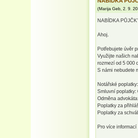
NABÍDKA PŮJČ
(
Marija Geb
,
2. 9. 2
NABÍDKA PŮJČK
Ahoj.
Potřebujete úvěr p
Využijte našich na
rozmezí od 5 000 
S námi nebudete mu
Notářské poplatky:
Smluvní poplatky: 
Odměna advokáta:
Poplatky za přihlá
Poplatky za schvál
Pro více informací