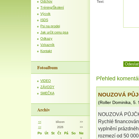
Odchov
Text:
Tréning/Školení
Výcvik
ISDS
Psi na prodej
Jak určit cenu psa
Odkazy
Vzkazník
Kontakt
Fotoalbum
Přehled komentá
VIDEO
ZÁVODY
NOUZOVÁ PŮJ
SMEČKA
(
Roller Dominika
,
5.
Archiv
NOUZOVÁ PŮJČK
Rychlé financován
<<
březen
>>
<<
2026
>>
vyplnění prázdného
Po
Út
St
Čt
Pá
So
Ne
rozmezí od 50 000 
1