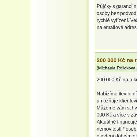
Půjčky s garancí 
osoby bez podvodu 
rychlé vyřízení. 
na emailové adre
200 000 Kč na 
(
Michaela Rojickova
200 000 Kč na ruk
Nabízíme flexibilní
umožňuje klientovi
Můžeme vám schvál
000 Kč a více v záv
Aktuálně financuje
nemovitostí * osob
otevřeni dobrým o