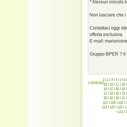
* Nessun vincolo l
Non lasciare che i 
Contattaci oggi ste
offerta esclusiva.
E-mail: mariorivi
Gruppo BPER ? Il tu
1
|
2
|
3
|
4
|
5
|
6
« předchozí
25
|
26
|
27
|
28
|
46
|
47
|
48
|
49
|
67
|
68
|
69
|
70
|
88
|
89
|
90
|
91
|
107
|
108
|
109
|
124
|
125
|
126
|
1
|
141
|