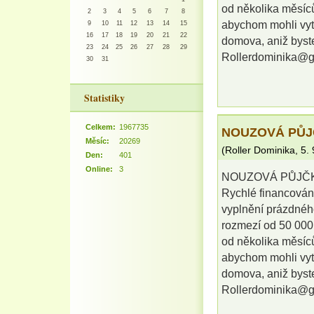
od několika měsíců
2
3
4
5
6
7
8
abychom mohli vytv
9
10
11
12
13
14
15
16
17
18
19
20
21
22
domova, aniž byst
23
24
25
26
27
28
29
Rollerdominika@g
30
31
Statistiky
Celkem:
1967735
NOUZOVÁ PŮJ
Měsíc:
20269
(
Roller Dominika
,
5.
Den:
401
Online:
3
NOUZOVÁ PŮJČK
Rychlé financován
vyplnění prázdného
rozmezí od 50 000 
od několika měsíců
abychom mohli vytv
domova, aniž byst
Rollerdominika@g