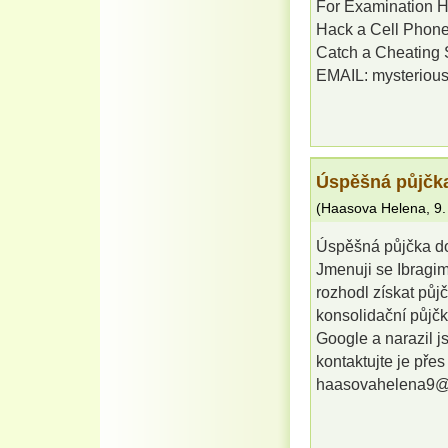
For Examination 
Hack a Cell Phon
Catch a Cheating
EMAIL: mysteriou
Úspěšná půjčka
(
Haasova Helena
,
9.
Úspěšná půjčka d
Jmenuji se Ibragim
rozhodl získat půj
konsolidační půjč
Google a narazil j
kontaktujte je přes
haasovahelena9@