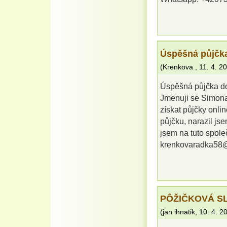
Úspěšná půjčka
(
Krenkova
,
11. 4. 2
Úspěšná půjčka d
Jmenuji se Simona 
získat půjčky onli
půjčku, narazil j
jsem na tuto společ
krenkovaradka58
PÔŽIČKOVÁ S
(
jan ihnatik
,
10. 4. 2