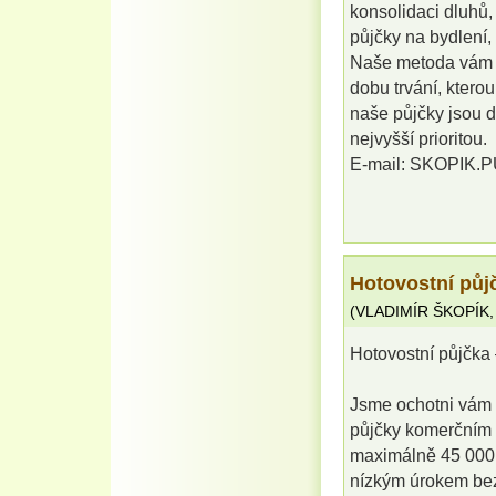
konsolidaci dluhů, 
půjčky na bydlení,
Naše metoda vám v
dobu trvání, kterou
naše půjčky jsou d
nejvyšší prioritou.
E-mail: SKOPIK
Hotovostní půjč
(
VLADIMÍR ŠKOPÍK
Hotovostní půjčka 
Jsme ochotni vám 
půjčky komerčním 
maximálně 45 000 0
nízkým úrokem bez