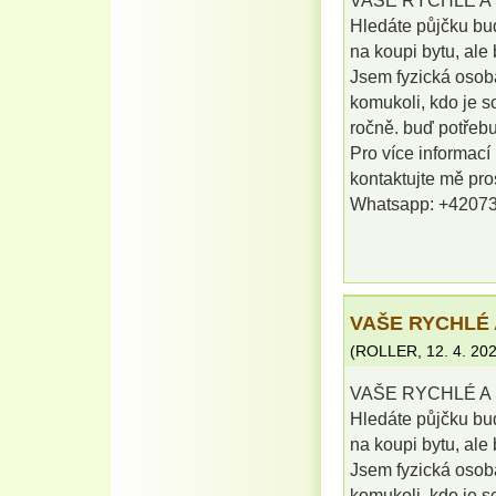
VAŠE RYCHLÉ A 
Hledáte půjčku buď
na koupi bytu, al
Jsem fyzická osob
komukoli, kdo je s
ročně. buď potřebu
Pro více informací
kontaktujte mě pr
Whatsapp: +4207
VAŠE RYCHLÉ 
(
ROLLER
,
12. 4. 20
VAŠE RYCHLÉ A 
Hledáte půjčku buď
na koupi bytu, al
Jsem fyzická osob
komukoli, kdo je s