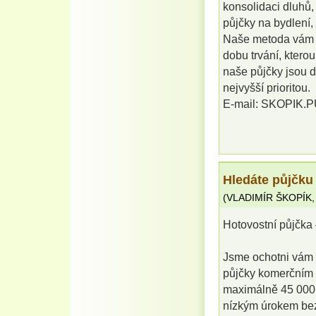
konsolidaci dluhů, 
půjčky na bydlení,
Naše metoda vám v
dobu trvání, kterou
naše půjčky jsou d
nejvyšší prioritou.
E-mail: SKOPIK
Hledáte půjčku
(
VLADIMÍR ŠKOPÍK
Hotovostní půjčka 
Jsme ochotni vám 
půjčky komerčním 
maximálně 45 000 0
nízkým úrokem bez