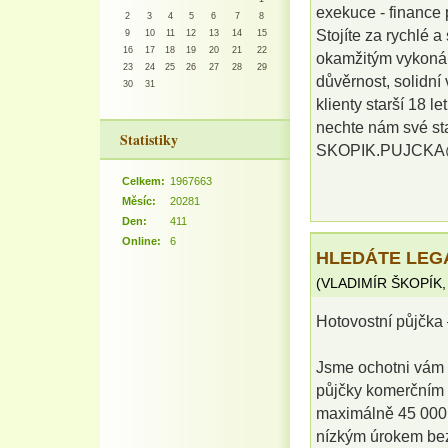
exekuce - finance 
2
3
4
5
6
7
8
Stojíte za rychlé 
9
10
11
12
13
14
15
16
17
18
19
20
21
22
okamžitým vykonán
23
24
25
26
27
28
29
důvěrnost, solidn
30
31
klienty starší 18 l
nechte nám své st
Statistiky
SKOPIK.PUJCKA
Celkem:
1967663
Měsíc:
20281
Den:
411
Online:
6
HLEDÁTE LEG
(
VLADIMÍR ŠKOPÍK
Hotovostní půjčka 
Jsme ochotni vám 
půjčky komerčním 
maximálně 45 000 0
nízkým úrokem bez