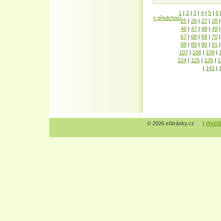
1
|
2
|
3
|
4
|
5
|
6
« předchozí
25
|
26
|
27
|
28
|
46
|
47
|
48
|
49
|
67
|
68
|
69
|
70
|
88
|
89
|
90
|
91
|
107
|
108
|
109
|
124
|
125
|
126
|
1
|
141
|
© 2026 eStránky.cz
|
WebSl