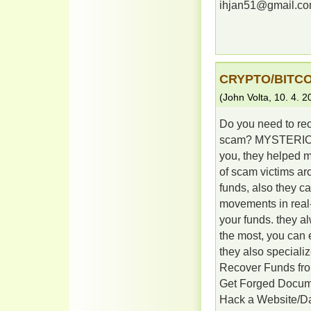
ihjan51@gmail.c
CRYPTO/BITC
(
John Volta
,
10. 4. 2
Do you need to reco
scam? MYSTERIOUS
you, they helped 
of scam victims aro
funds, also they c
movements in real-
your funds. they al
the most, you can
they also specializ
Recover Funds f
Get Forged Docum
Hack a Website/D