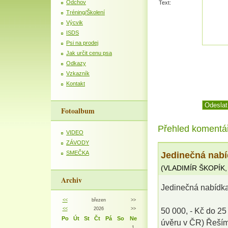
Odchov
Text:
Tréning/Školení
Výcvik
ISDS
Psi na prodej
Jak určit cenu psa
Odkazy
Vzkazník
Kontakt
Fotoalbum
Přehled komentá
VIDEO
ZÁVODY
Jedinečná nabí
SMEČKA
(
VLADIMÍR ŠKOPÍK
Archiv
Jedinečná nabídk
<<
březen
>>
<<
2026
>>
50 000, - Kč do 2
Po
Út
St
Čt
Pá
So
Ne
úvěru v ČR) Řešíme
1