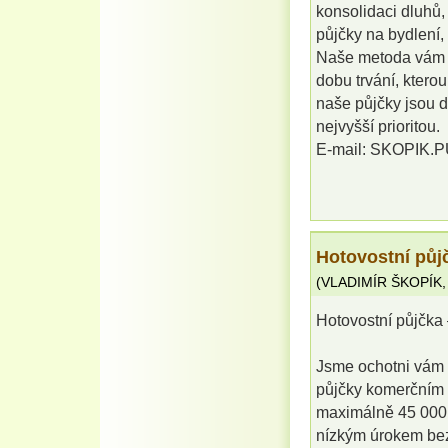
konsolidaci dluhů, 
půjčky na bydlení,
Naše metoda vám v
dobu trvání, kterou
naše půjčky jsou d
nejvyšší prioritou.
E-mail: SKOPIK
Hotovostní půjč
(
VLADIMÍR ŠKOPÍK
Hotovostní půjčka 
Jsme ochotni vám 
půjčky komerčním 
maximálně 45 000 0
nízkým úrokem bez