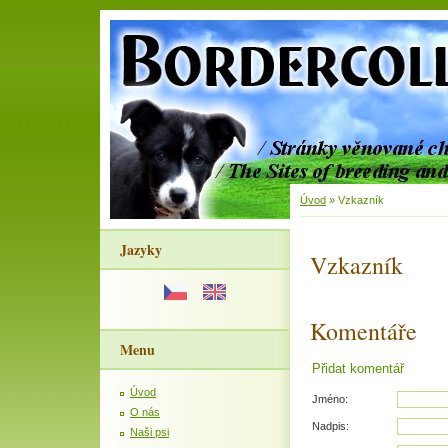
Úvod
»
Vzkazník
Jazyky
Vzkazník
Komentáře
Menu
Přidat komentář
Úvod
Jméno:
O nás
Nadpis:
Naši psi