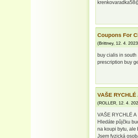
krenkovaradka58
Coupons For Ci
(
Brittney
,
12. 4. 2023
buy cialis in south 
prescription buy ge
VAŠE RYCHLÉ 
(
ROLLER
,
12. 4. 20
VAŠE RYCHLÉ A 
Hledáte půjčku buď
na koupi bytu, al
Jsem fyzická osob