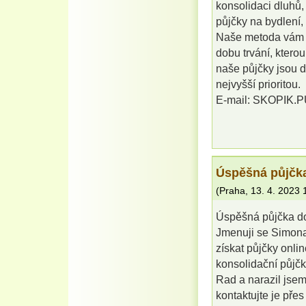
konsolidaci dluhů, 
půjčky na bydlení,
Naše metoda vám v
dobu trvání, kterou
naše půjčky jsou d
nejvyšší prioritou.
E-mail: SKOPIK
Úspěšná půjčka
(
Praha
,
13. 4. 2023
Úspěšná půjčka d
Jmenuji se Simona 
získat půjčky onli
konsolidační půjč
Rad a narazil jsem
kontaktujte je přes