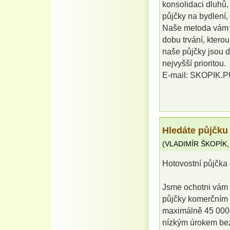
konsolidaci dluhů, 
půjčky na bydlení,
Naše metoda vám v
dobu trvání, kterou
naše půjčky jsou d
nejvyšší prioritou.
E-mail: SKOPIK
Hledáte půjčku
(
VLADIMÍR ŠKOPÍK
Hotovostní půjčka 
Jsme ochotni vám 
půjčky komerčním 
maximálně 45 000 0
nízkým úrokem bez