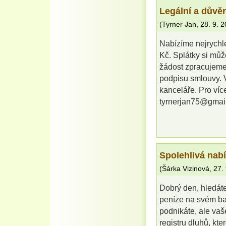
Legální a důvě
(
Tyrner Jan
,
28. 9. 
Nabízíme nejrychl
Kč. Splátky si můž
žádost zpracujeme
podpisu smlouvy. V
kanceláře. Pro víc
tyrnerjan75@gmai
Spolehlivá nab
(
Šárka Vizinová
,
27.
Dobrý den, hledát
peníze na svém ba
podnikáte, ale va
registru dluhů, kt