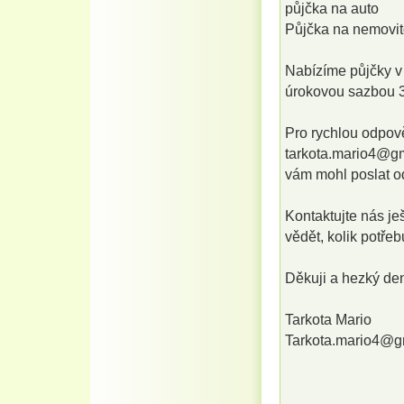
půjčka na auto
Půjčka na nemovit
Nabízíme půjčky v
úrokovou sazbou 3
Pro rychlou odpov
tarkota.mario4@gm
vám mohl poslat 
Kontaktujte nás je
vědět, kolik potřeb
Děkuji a hezký de
Tarkota Mario
Tarkota.mario4@g