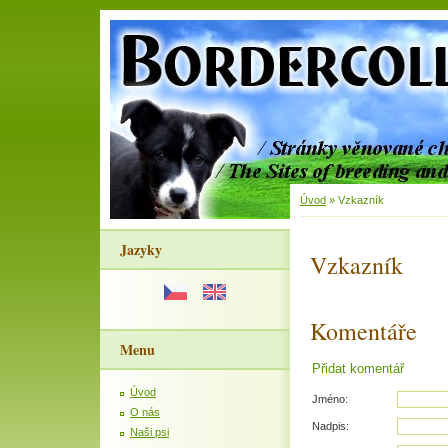
Úvod
»
Vzkazník
Jazyky
Vzkazník
Komentáře
Menu
Přidat komentář
Úvod
Jméno:
O nás
Nadpis:
Naši psi