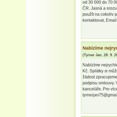
od 30 000 do 70 00
ČR. Jasná a srozu
použít na cokoliv 
kontaktovat, Emai
Nabízíme nejryc
(
Tyrner Jan
,
28. 9. 
Nabízíme nejrychl
Kč. Splátky si můž
žádost zpracujeme
podpisu smlouvy. V
kanceláře. Pro víc
tyrnerjan75@gmai