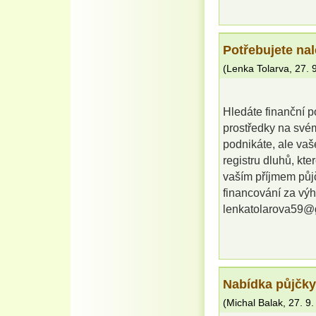
Potřebujete na
(
Lenka Tolarva
,
27. 
Hledáte finanční 
prostředky na své
podnikáte, ale va
registru dluhů, kt
vaším příjmem půjč
financování za vý
lenkatolarova59@
Nabídka půjčky
(
Michal Balak
,
27. 9