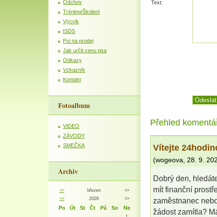
Odchov
Text:
Tréning/Školení
Výcvik
ISDS
Psi na prodej
Jak určit cenu psa
Odkazy
Vzkazník
Kontakt
Fotoalbum
Přehled komentá
VIDEO
ZÁVODY
Vítejte 24hodin
SMEČKA
(
wogeova
,
28. 9. 20
Archiv
Dobrý den, hledát
mít finanční prost
<<
březen
>>
<<
2026
>>
zaměstnanec nebo 
Po
Út
St
Čt
Pá
So
Ne
žádost zamítla? Má
1