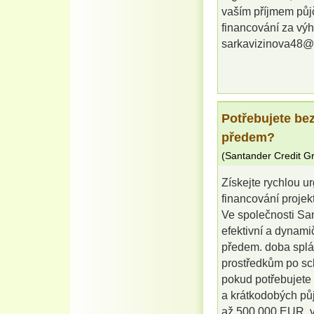
vaším příjmem půjč
financování za vý
sarkavizinova48@
Potřebujete be
předem?
(
Santander Credit G
Získejte rychlou u
financování projek
Ve společnosti Sa
efektivní a dynami
předem. doba splác
prostředkům po sch
pokud potřebujete 
a krátkodobých pů
až 500 000 EUR, vy