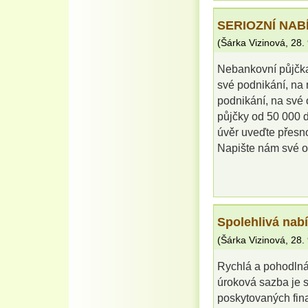
SERIOZNÍ NAB
(
Šárka Vizinová
,
28.
Nebankovní půjčka
své podnikání, na 
podnikání, na své 
půjčky od 50 000 
úvěr uveďte přesnou
Napište nám své o
Spolehlivá nab
(
Šárka Vizinová
,
28.
Rychlá a pohodlná 
úroková sazba je s
poskytovaných fin