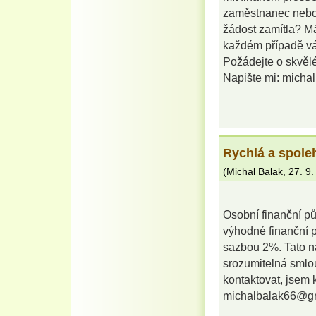
zaměstnanec nebo 
žádost zamítla? Má
každém případě vám
Požádejte o skvěl
Napište mi: mich
Rychlá a spole
(
Michal Balak
,
27. 9
Osobní finanční p
výhodné finanční 
sazbou 2%. Tato n
srozumitelná smlo
kontaktovat, jsem 
michalbalak66@g