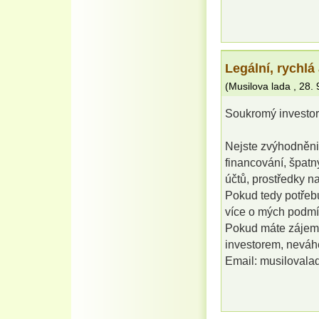
Legální, rychlá
(
Musilova lada
,
28. 
Soukromý investor,
Nejste zvýhodněni 
financování, špat
účtů, prostředky n
Pokud tedy potřebu
více o mých podm
Pokud máte zájem 
investorem, neváhe
Email: musiloval