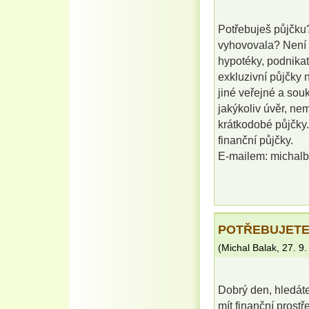
Potřebuješ půjčku
vyhovovala? Není p
hypotéky, podnikat
exkluzivní půjčky 
jiné veřejné a so
jakýkoliv úvěr, ne
krátkodobé půjčky.
finanční půjčky.
E-mailem: michal
POTŘEBUJETE
(
Michal Balak
,
27. 9
Dobrý den, hledát
mít finanční prost