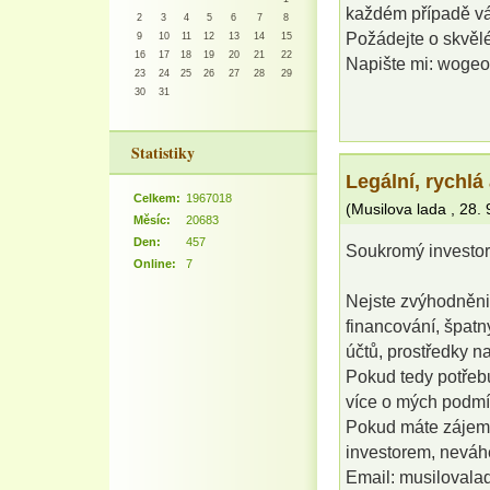
každém případě vám
2
3
4
5
6
7
8
Požádejte o skvěl
9
10
11
12
13
14
15
16
17
18
19
20
21
22
Napište mi: wog
23
24
25
26
27
28
29
30
31
Statistiky
Legální, rychlá
Celkem:
1967018
(
Musilova lada
,
28. 
Měsíc:
20683
Den:
457
Soukromý investor,
Online:
7
Nejste zvýhodněni 
financování, špat
účtů, prostředky n
Pokud tedy potřebu
více o mých podm
Pokud máte zájem 
investorem, neváhe
Email: musiloval