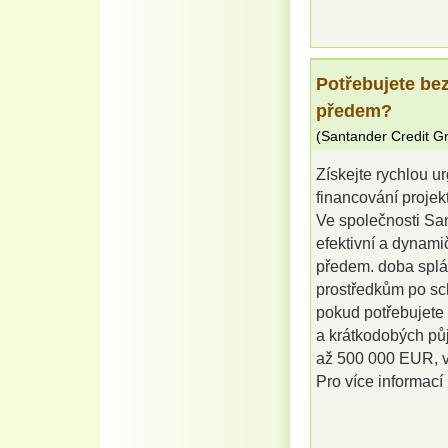
Potřebujete be
předem?
(
Santander Credit G
Získejte rychlou u
financování projek
Ve společnosti Sa
efektivní a dynami
předem. doba splác
prostředkům po sch
pokud potřebujete 
a krátkodobých pů
až 500 000 EUR, vy
Pro více informací