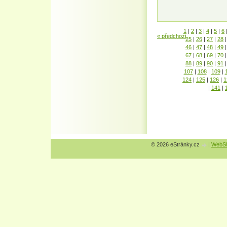
1
|
2
|
3
|
4
|
5
|
6
« předchozí
25
|
26
|
27
|
28
|
46
|
47
|
48
|
49
|
67
|
68
|
69
|
70
|
88
|
89
|
90
|
91
|
107
|
108
|
109
|
124
|
125
|
126
|
1
|
141
|
© 2026 eStránky.cz
|
WebSl