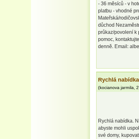
- 36 měsíců - v ho
platbu - vhodné 
Mateřská/rodičovs
důchod Nezaměstna
průkaz/povolení k
pomoc, kontaktujte
denně. Email: alb
Rychlá nabídka
(
kocianova jarmila
,
2
Rychlá nabídka. N
abyste mohli uspoko
své domy, kupovat