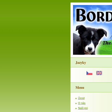
Jazyky
Menu
Úvod
O nás
Naši psi