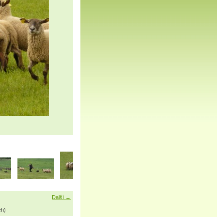
Další →
ch)