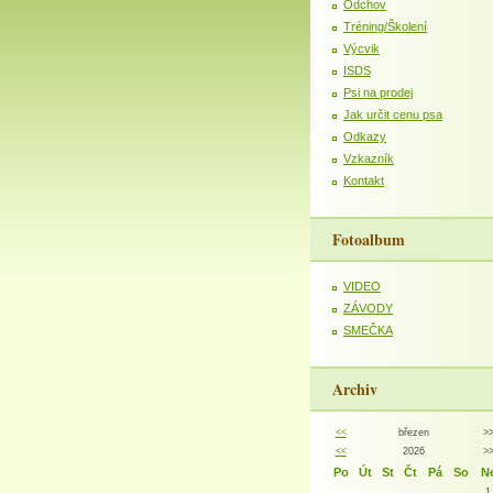
Odchov
Tréning/Školení
Výcvik
ISDS
Psi na prodej
Jak určit cenu psa
Odkazy
Vzkazník
Kontakt
Fotoalbum
VIDEO
ZÁVODY
SMEČKA
Archiv
<<
březen
>
<<
2026
>
Po
Út
St
Čt
Pá
So
N
1