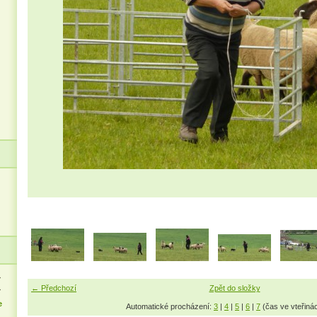
>
← Předchozí
Zpět do složky
>
e
Automatické procházení:
3
|
4
|
5
|
6
|
7
(čas ve vteřiná