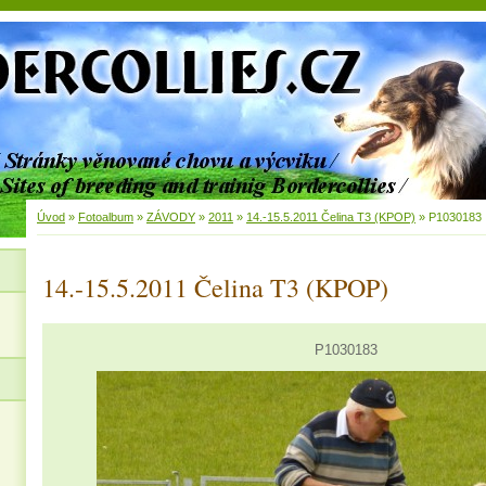
Úvod
»
Fotoalbum
»
ZÁVODY
»
2011
»
14.-15.5.2011 Čelina T3 (KPOP)
»
P1030183
14.-15.5.2011 Čelina T3 (KPOP)
P1030183