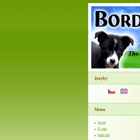
Jazyky
Menu
Úvod
O nás
Naši psi