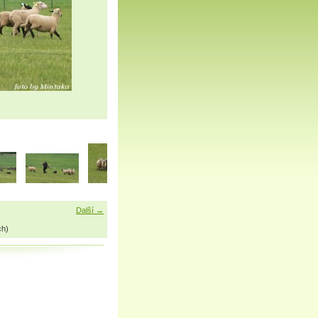
Další →
ch)