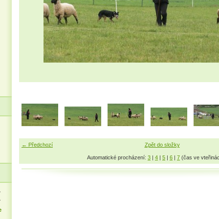
← Předchozí
Zpět do složky
Automatické procházení:
3
|
4
|
5
|
6
|
7
(čas ve vteřiná
>
>
e