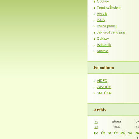
Odchov
Tréning/Školení
Výcvik
ISDS
Psi na prodej
Jak určit cenu psa
Odkazy
Vzkazník
Kontakt
Fotoalbum
VIDEO
ZÁVODY
SMEČKA
Archiv
<<
březen
>
<<
2026
>
Po
Út
St
Čt
Pá
So
N
1