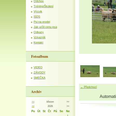
Odchov
Tréning/Školení
Výcvik
ISDS
Psi na prodej
Jak určit cenu psa
Odkazy
Vzkazník
Kontakt
Fotoalbum
VIDEO
ZÁVODY
SMEČKA
← Předchozí
Archiv
Automati
<<
březen
>>
<<
2026
>>
Po
Út
St
Čt
Pá
So
Ne
1