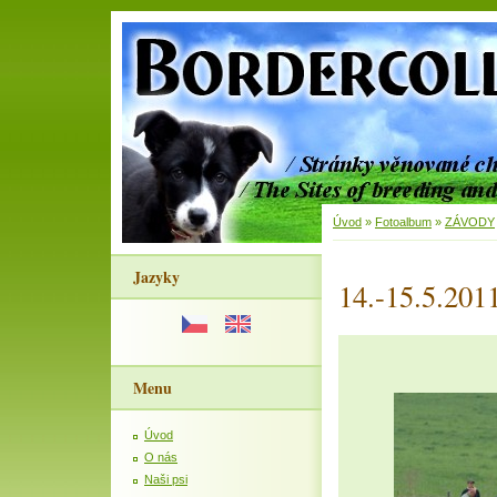
Úvod
»
Fotoalbum
»
ZÁVODY
Jazyky
14.-15.5.201
Menu
Úvod
O nás
Naši psi