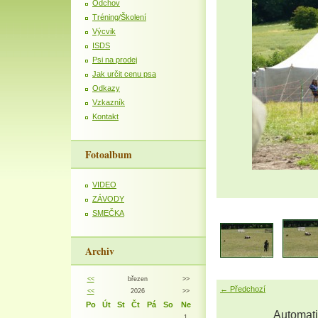
Odchov
Tréning/Školení
Výcvik
ISDS
Psi na prodej
Jak určit cenu psa
Odkazy
Vzkazník
Kontakt
Fotoalbum
VIDEO
ZÁVODY
SMEČKA
Archiv
<<
březen
>>
← Předchozí
<<
2026
>>
Po
Út
St
Čt
Pá
So
Ne
Automati
1