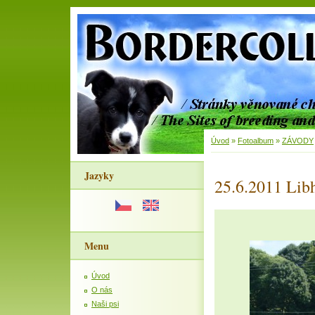
Úvod
»
Fotoalbum
»
ZÁVODY
Jazyky
25.6.2011 Lib
Menu
Úvod
O nás
Naši psi