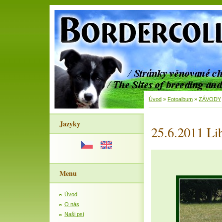
Úvod
»
Fotoalbum
»
ZÁVODY
Jazyky
25.6.2011 L
Menu
Úvod
O nás
Naši psi