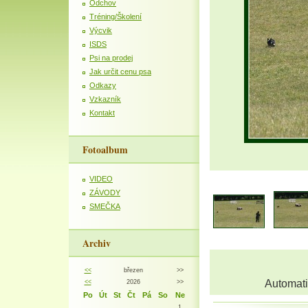
Odchov
Tréning/Školení
Výcvik
ISDS
Psi na prodej
Jak určit cenu psa
Odkazy
Vzkazník
Kontakt
Fotoalbum
VIDEO
ZÁVODY
SMEČKA
Archiv
<<
březen
>>
Automati
<<
2026
>>
Po
Út
St
Čt
Pá
So
Ne
1