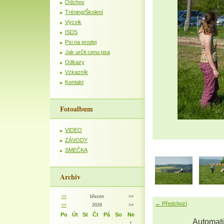
Odchov
Tréning/Školení
Výcvik
ISDS
Psi na prodej
Jak určit cenu psa
Odkazy
Vzkazník
Kontakt
Fotoalbum
VIDEO
ZÁVODY
SMEČKA
Archiv
<<
březen
>>
← Předchozí
<<
2026
>>
Po
Út
St
Čt
Pá
So
Ne
Automati
1