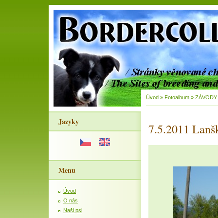
Úvod
»
Fotoalbum
»
ZÁVODY
Jazyky
7.5.2011 Lanš
Menu
Úvod
O nás
Naši psi