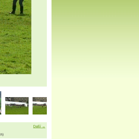
Další →
ch)