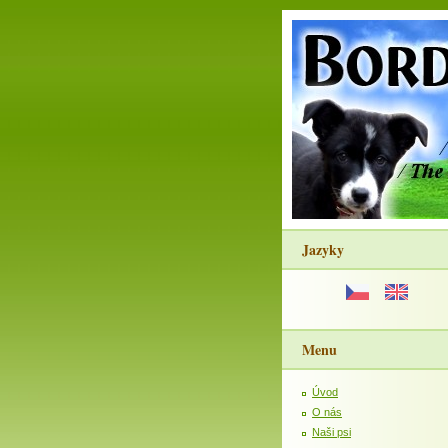
Jazyky
Menu
Úvod
O nás
Naši psi