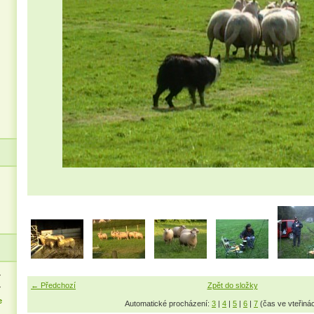
>
← Předchozí
Zpět do složky
>
e
Automatické procházení:
3
|
4
|
5
|
6
|
7
(čas ve vteřiná