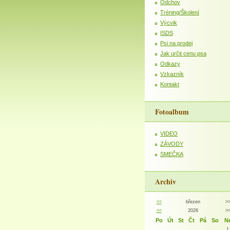
Odchov
Tréning/Školení
Výcvik
ISDS
Psi na prodej
Jak určit cenu psa
Odkazy
Vzkazník
Kontakt
Fotoalbum
VIDEO
ZÁVODY
SMEČKA
Archiv
<<
březen
>
<<
2026
>
Po
Út
St
Čt
Pá
So
N
1