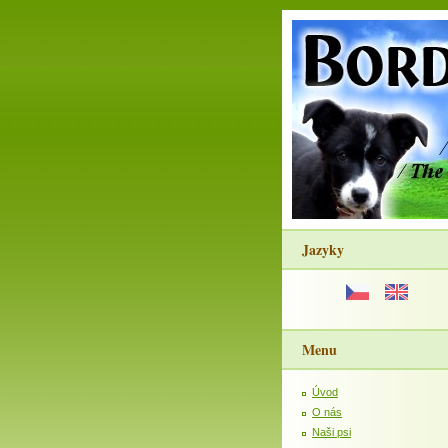
Jazyky
Menu
Úvod
O nás
Naši psi