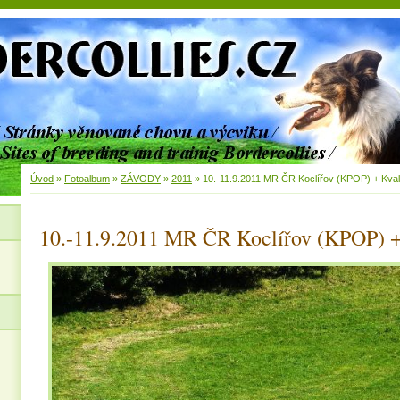
Úvod
»
Fotoalbum
»
ZÁVODY
»
2011
»
10.-11.9.2011 MR ČR Koclířov (KPOP) + Kvali
10.-11.9.2011 MR ČR Koclířov (KPOP) +