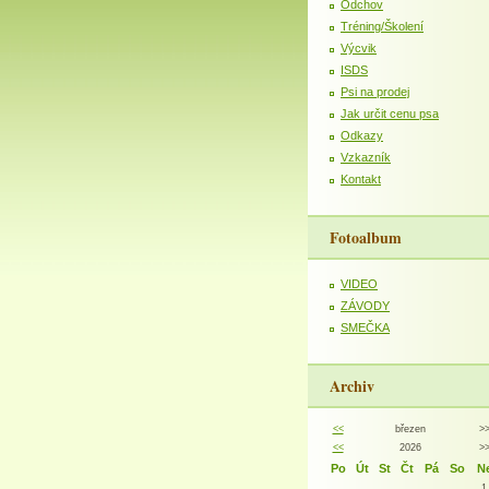
Odchov
Tréning/Školení
Výcvik
ISDS
Psi na prodej
Jak určit cenu psa
Odkazy
Vzkazník
Kontakt
Fotoalbum
VIDEO
ZÁVODY
SMEČKA
Archiv
<<
březen
>
<<
2026
>
Po
Út
St
Čt
Pá
So
N
1