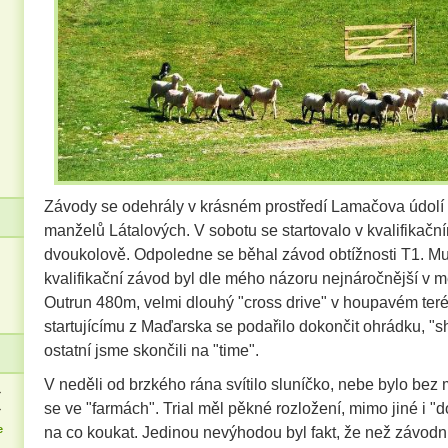
Závody se odehrály v krásném prostředí Lamačova údolí
manželů Látalových. V sobotu se startovalo v kvalifikačn
dvoukolově. Odpoledne se běhal závod obtížnosti T1. Mus
kvalifikační závod byl dle mého názoru nejnáročnější v mé
Outrun 480m, velmi dlouhý "cross drive" v houpavém te
startujícímu z Maďarska se podařilo dokončit ohrádku, "s
ostatní jsme skončili na "time".
V neděli od brzkého rána svítilo sluníčko, nebe bylo bez 
>
se ve "farmách". Trial měl pěkné rozložení, mimo jiné i "d
>
e
na co koukat. Jedinou nevýhodou byl fakt, že než závodn