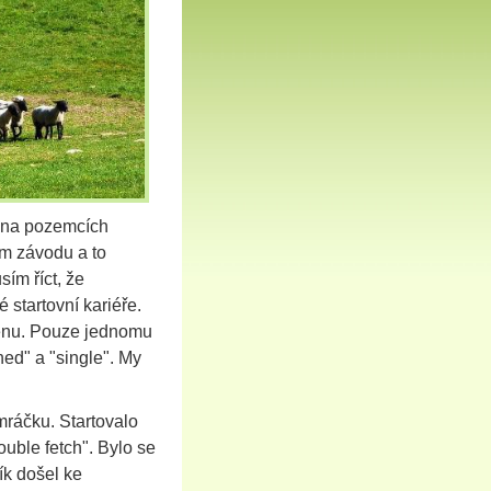
 na pozemcích
ím závodu a to
ím říct, že
 startovní kariéře.
rénu. Pouze jednomu
hed" a "single". My
mráčku. Startovalo
ouble fetch". Bylo se
ík došel ke