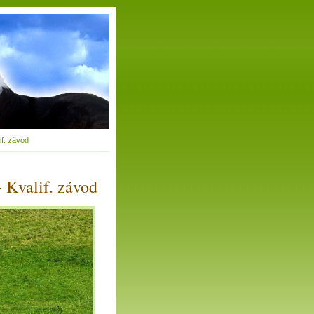
f. závod
 Kvalif. závod