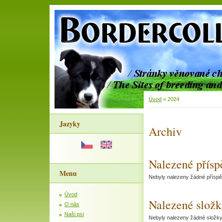
Úvod
»
2024
Jazyky
Archiv
Nalezené přísp
Menu
Nebyly nalezeny žádné přísp
Úvod
Nalezené slož
O nás
Naši psi
Nebyly nalezeny žádné složk