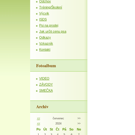
Odchov
Tréning/Školení
Výcvik
ISDS
Psi na prodej
Jak určit cenu psa
Odkazy
Vzkazník
Kontakt
Fotoalbum
VIDEO
ZÁVODY
SMEČKA
Archiv
<<
červenec
>>
<<
2024
>>
Po
Út
St
Čt
Pá
So
Ne
1
2
3
4
5
6
7